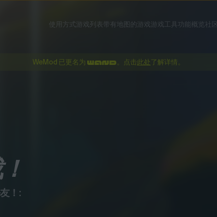
使用方式
游戏列表
带有地图的游戏
游戏工具
功能概览
社
WeMod 已更名为
。点击
此处
了解详情。
载！
友！: