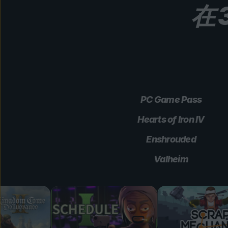
在 
PC Game Pass
Hearts of Iron IV
Enshrouded
Valheim