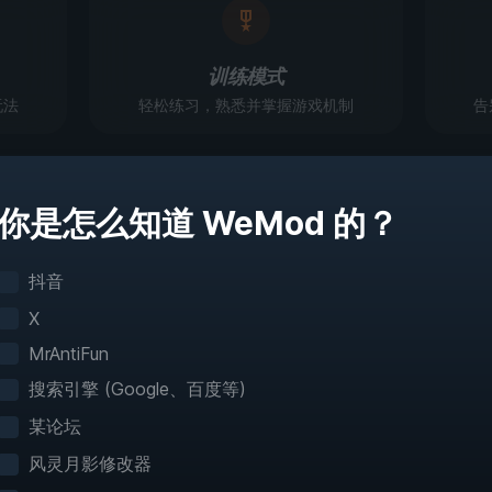
训练模式
玩法
轻松练习，熟悉并掌握游戏机制
告
你是怎么知道 WeMod 的？
真正畅游游戏世界
抖音
 60 多款游戏提供交互式地图，借助便捷的瞬间移动
X
地图信息，你可以轻松踏上探索之旅！
MrAntiFun
搜索引擎 (Google、百度等)
某论坛
风灵月影修改器