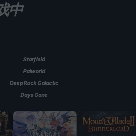
游戏中
Starfield
Palworld
Deep Rock Galactic
Days Gone