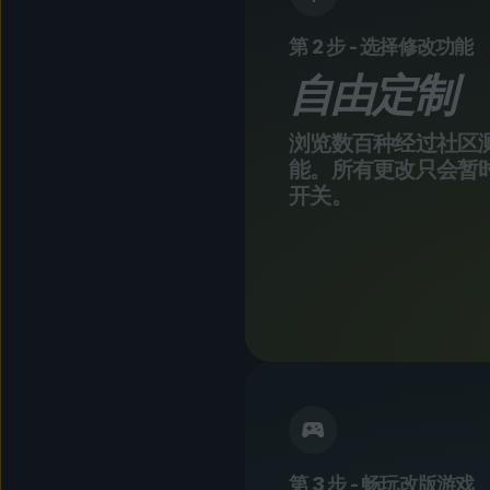
第 2 步 - 选择修改功能
自由定制
浏览数百种经过社区
能。所有更改只会暂
开关。
第 3 步 - 畅玩改版游戏