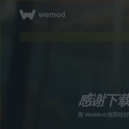
wemod
感谢下
将 WeMod 推荐给好