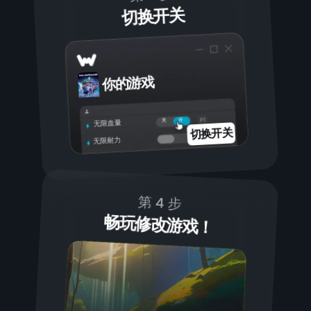
切换开关
你的游戏
开
关
无限血量
切换开关
无限耐力
第 4 步
畅玩修改游戏！