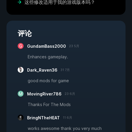
这些修改适用于我的游戏版本吗？
评论
GundamBass2000
23 5月
Enhances gameplay.
Dark_Raven36
31 7月
good mods for game
MovingRiver786
23 6月
Thanks For The Mods
BringNTheHEAT
11 6月
works awesome thank you very much