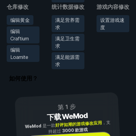
仓库修改
统计数据修改
游戏内容修改
编辑黄金
满足营养需
设置游戏速
求
度
编辑
Craftium
满足卫生需
求
编辑
Loamite
满足能源需
求
如何使用？
第 1 步
下载 WeMod
，支
好评如潮的游戏修改应用
是一款
WeMod
3000 款游戏
持超过