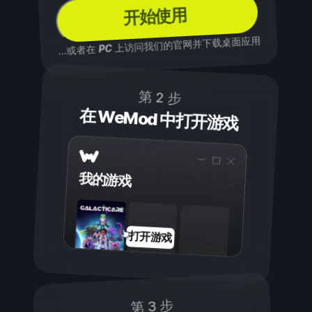
开始使用
上访问我们的官网并下载桌面应用
PC
...或者在
第 2 步
在 WeMod 中打开游戏
我的游戏
打开游戏
第 3 步