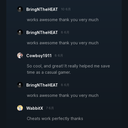
BringNTheHEAT
10 6月
works awesome thank you very much
BringNTheHEAT
8 6月
works awesome thank you very much
Cowboy1911
8 6月
So cool, and great! It really helped me save
time as a casual gamer.
BringNTheHEAT
8 6月
works awesome thank you very much
WabbitX
7 6月
Cheats work perfectly thanks