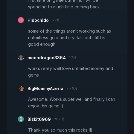
first time on game but think i will be
spending to much time coming back
Hidochido
5 7月
some of the things aren't working such as
unlimitless gold and crystals but stillit is
good enough
moondragon3364
1 7月
works really well love unlimited money and
gems
BigMommyAzeria
28 6月
Awesome! Works super well and finally I can
enjoy this game ;)
Bizkit6969
26 6月
Thank you so much this rocks!!!!