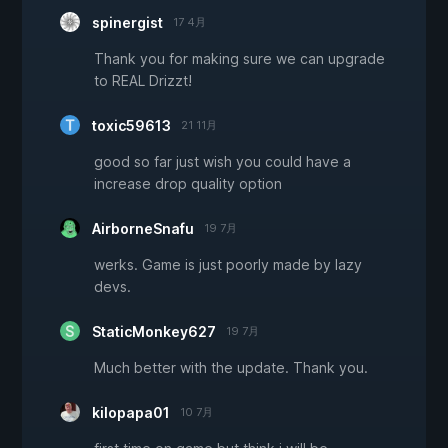
spinergist
17 4月
Thank you for making sure we can upgrade
to REAL Drizzt!
toxic59613
21 11月
good so far just wish you could have a
increase drop quality option
AirborneSnafu
19 7月
werks. Game is just poorly made by lazy
devs.
StaticMonkey627
19 7月
Much better with the update. Thank you.
kilopapa01
10 7月