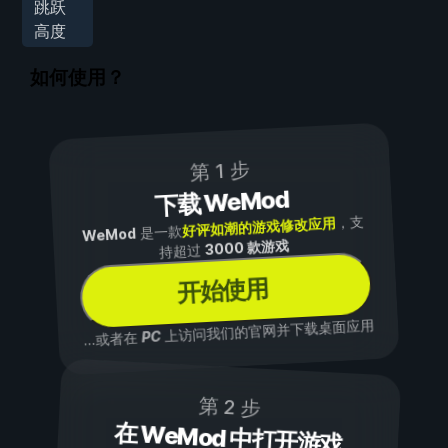
跳跃
高度
如何使用？
第 1 步
下载 WeMod
，支
好评如潮的游戏修改应用
是一款
WeMod
3000 款游戏
持超过
开始使用
上访问我们的官网并下载桌面应用
PC
...或者在
第 2 步
在 WeMod 中打开游戏