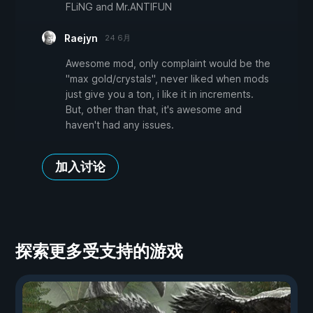
FLiNG and Mr.ANTIFUN
Raejyn
24 6月
Awesome mod, only complaint would be the
"max gold/crystals", never liked when mods
just give you a ton, i like it in increments.
But, other than that, it's awesome and
haven't had any issues.
加入讨论
探索更多受支持的游戏