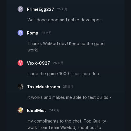
PrimeEgg227
25 6月
Well done good and noble developer.
Romp
25 6月
Thanks WeMod dev! Keep up the good
work!
Vexx-0927
25 6月
made the game 1000 times more fun
ToxicMushroom
25 6月
it works and makes me able to test builds -
IdealMist
24 6月
my compliments to the chef! Top Quality
work from Team WeMod, shout out to