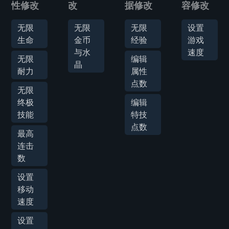
性修改
改
据修改
容修改
无限
无限
无限
设置
生命
金币
经验
游戏
与水
速度
无限
编辑
晶
耐力
属性
点数
无限
终极
编辑
技能
特技
点数
最高
连击
数
设置
移动
速度
设置