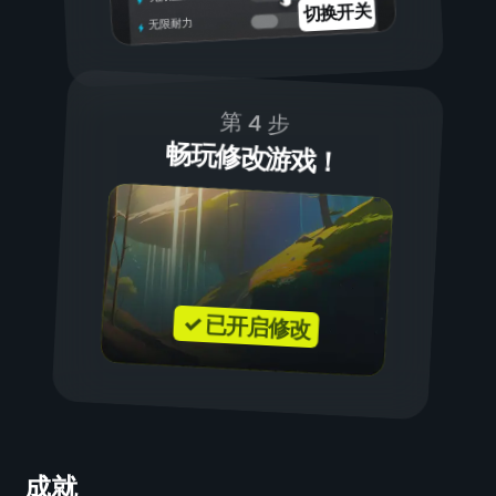
切换开关
无限耐力
第 4 步
畅玩修改游戏！
✓ 已开启修改
成就