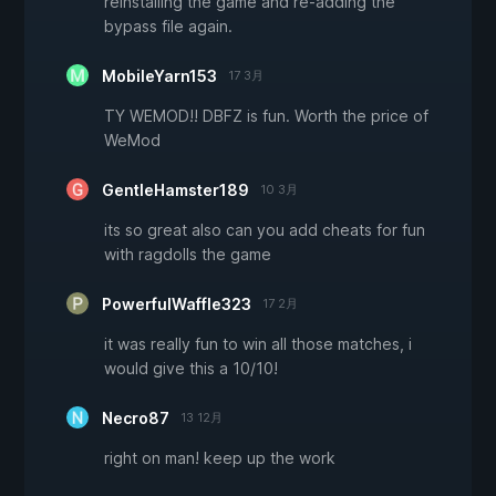
reinstalling the game and re-adding the
bypass file again.
MobileYarn153
17 3月
TY WEMOD!! DBFZ is fun. Worth the price of
WeMod
GentleHamster189
10 3月
its so great also can you add cheats for fun
with ragdolls the game
PowerfulWaffle323
17 2月
it was really fun to win all those matches, i
would give this a 10/10!
Necro87
13 12月
right on man! keep up the work