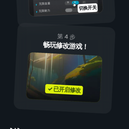
开
关
无限血量
切换开关
无限耐力
第 4 步
畅玩修改游戏！
✓ 已开启修改