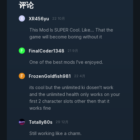
评论
XR456yu
22 10月
This Mod Is SUPER Cool. Like... That the
game will become boring without it
FinalCoder1348
21 9月
One of the best mods I've enjoyed.
FrozenGoldfish981
22 4月
its cool but the unlimited ki dosen't work
and the unlimited health only works on your
first 2 character slots other then that it
works fine
Totally80s
29 12月
Still working like a charm.