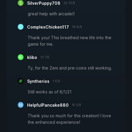
SilverPuppy708
22 10月
great help with arcade!!
ComplexChicken117
19 8月
Thank you! This breathed new life into the
game for me.
klibo
13 7月
Ty, for the Zeni and pre-coins still working.
Syntherios
1 6月
Still works as of 6/1/21
HelpfulPancake880
15 5月
Thank you so much for this creation! I love
the enhanced experience!