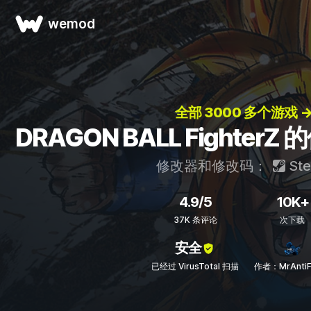
wemod
全部 3000 多个游戏 
DRAGON BALL Fighte
修改器和修改码：
St
4.9/5
10K+
37K 条评论
次下载
安全
已经过 VirusTotal 扫描
作者：MrAntiF