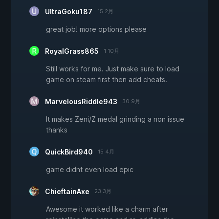
UltraGoku187
15 2月
great job! more options please
RoyalGrass865
1 10月
Still works for me. Just make sure to load
game on steam first then add cheats.
MarvelousRiddle943
30 9月
It makes Zeni/Z medal grinding a non issue
thanks
QuickBird940
15 4月
game didnt even load epic
ChieftainAxe
23 3月
Awesome it worked like a charm after