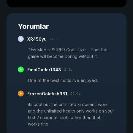
Yorumlar
XR456yu
22 Eki
This Mod Is SUPER Cool. Like... That the
game will become boring without it
FinalCoder1348
21 Eyl
One of the best mods I've enjoyed.
FrozenGoldfish981
22 Nis
its cool but the unlimited ki dosen't work
and the unlimited health only works on your
first 2 character slots other then that it
works fine