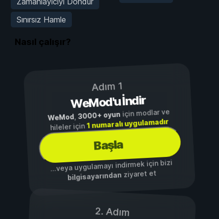
Zamanlayıcıyı Dondur
Sınırsız Hamle
Nasıl çalışır?
Adım 1
WeMod'u İndir
için modlar ve
3000+ oyun
,
WeMod
1 numaralı uygulamadır
hileler için
Başla
...veya uygulamayı indirmek için bizi
ziyaret et
bilgisayarından
2. Adım