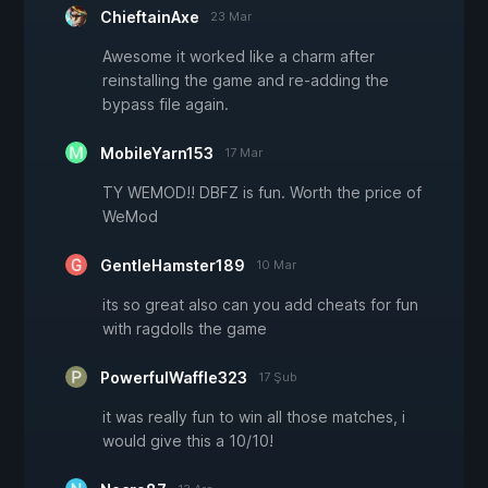
ChieftainAxe
23 Mar
Awesome it worked like a charm after
reinstalling the game and re-adding the
bypass file again.
MobileYarn153
17 Mar
TY WEMOD!! DBFZ is fun. Worth the price of
WeMod
GentleHamster189
10 Mar
its so great also can you add cheats for fun
with ragdolls the game
PowerfulWaffle323
17 Şub
it was really fun to win all those matches, i
would give this a 10/10!