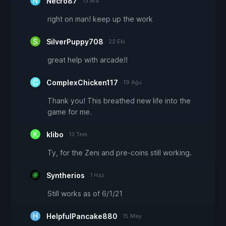
Necro87
13 Ara
right on man! keep up the work
SilverPuppy708
22 Eki
great help with arcade!!
ComplexChicken117
19 Ağu
Thank you! This breathed new life into the
game for me.
klibo
13 Tem
Ty, for the Zeni and pre-coins still working.
Syntherios
1 Haz
Still works as of 6/1/21
HelpfulPancake880
15 May