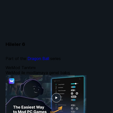
Hileler
6
Part of the
Dragon Ball
series
WeMod Tanıtımı
WeMod ile modlamaya genel bakış