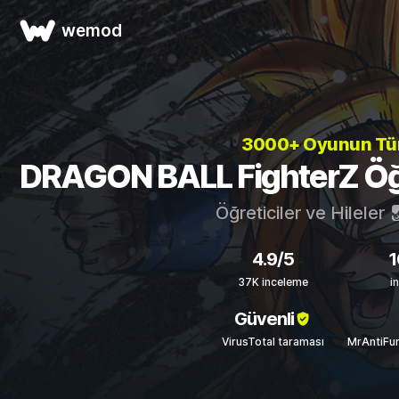
wemod
3000+ Oyunun T
DRAGON BALL FighterZ Öğret
Öğreticiler ve Hileler
4.9/5
1
37K inceleme
i
Güvenli
VirusTotal taraması
MrAntiFun