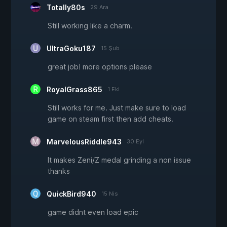
Totally80s
29 Ara
Still working like a charm.
UltraGoku187
15 Şub
great job! more options please
RoyalGrass865
1 Eki
Still works for me. Just make sure to load
game on steam first then add cheats.
MarvelousRiddle943
30 Eyl
It makes Zeni/Z medal grinding a non issue
thanks
QuickBird940
15 Nis
game didnt even load epic