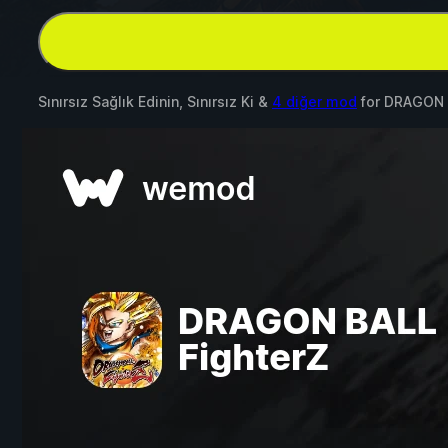
Sınırsız Sağlık Edinin, Sınırsız Ki &
4 diğer mod
for
DRAGON B