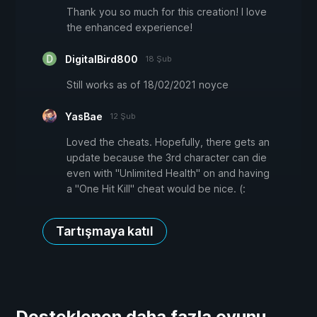
Thank you so much for this creation! I love
the enhanced experience!
DigitalBird800
18 Şub
Still works as of 18/02/2021 noyce
YasBae
12 Şub
Loved the cheats. Hopefully, there gets an
update because the 3rd character can die
even with "Unlimited Health" on and having
a "One Hit Kill" cheat would be nice. (:
Tartışmaya katıl
Desteklenen daha fazla oyunu