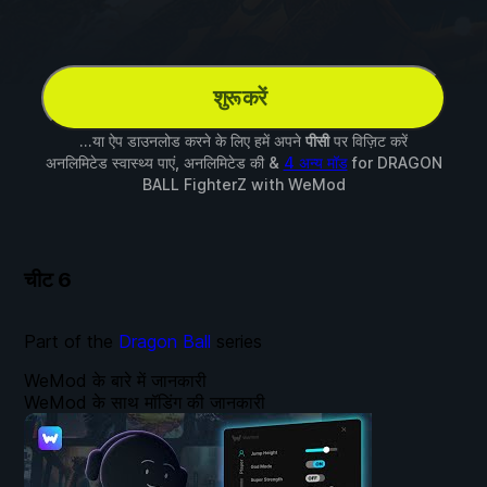
शुरू करें
...या ऐप डाउनलोड करने के लिए हमें अपने
पीसी
पर विज़िट करें
अनलिमिटेड स्वास्थ्य पाएं, अनलिमिटेड की &
4 अन्य मॉड
for
DRAGON
BALL FighterZ
with
WeMod
चीट
6
Part of the
Dragon Ball
series
WeMod के बारे में जानकारी
WeMod के साथ मॉडिंग की जानकारी