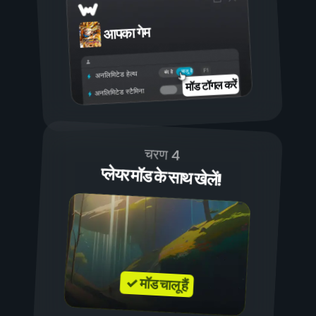
आपका गेम
चालू है
बंद है
अनलिमिटेड हेल्थ
मॉड टॉगल करें
अनलिमिटेड स्टैमिना
चरण 4
प्लेयर मॉड के साथ खेलें!
✓ मॉड चालू हैं