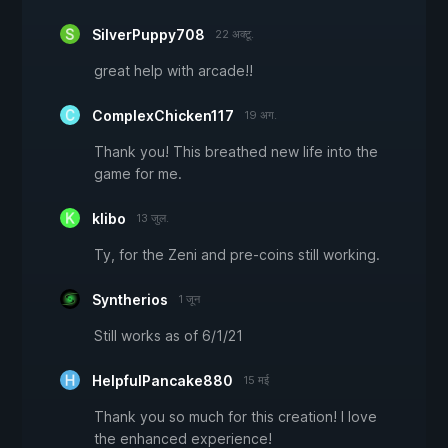
SilverPuppy708
22 अक्टू.
great help with arcade!!
ComplexChicken117
19 अग.
Thank you! This breathed new life into the
game for me.
klibo
13 जुल.
Ty, for the Zeni and pre-coins still working.
Syntherios
1 जून
Still works as of 6/1/21
HelpfulPancake880
15 मई
Thank you so much for this creation! I love
the enhanced experience!