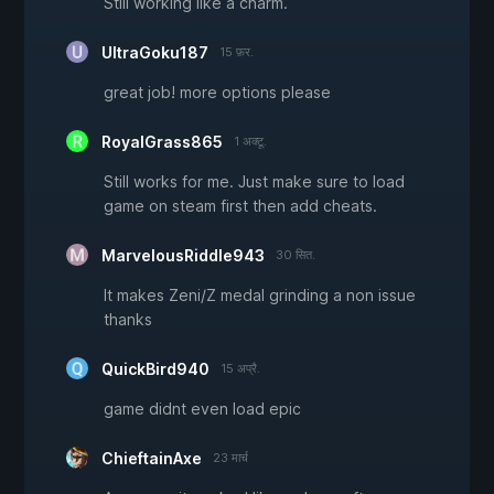
Still working like a charm.
UltraGoku187
15 फ़र.
great job! more options please
RoyalGrass865
1 अक्टू.
Still works for me. Just make sure to load
game on steam first then add cheats.
MarvelousRiddle943
30 सित.
It makes Zeni/Z medal grinding a non issue
thanks
QuickBird940
15 अप्रै.
game didnt even load epic
ChieftainAxe
23 मार्च