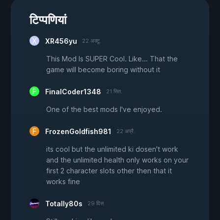
टिप्पणियां
XR456yu
22 अक्टू.
This Mod Is SUPER Cool. Like... That the
game will become boring without it
FinalCoder1348
21 सित.
One of the best mods I've enjoyed.
FrozenGoldfish981
22 अप्रै.
its cool but the unlimited ki dosen't work
and the unlimited health only works on your
first 2 character slots other then that it
works fine
Totally80s
29 दिस.