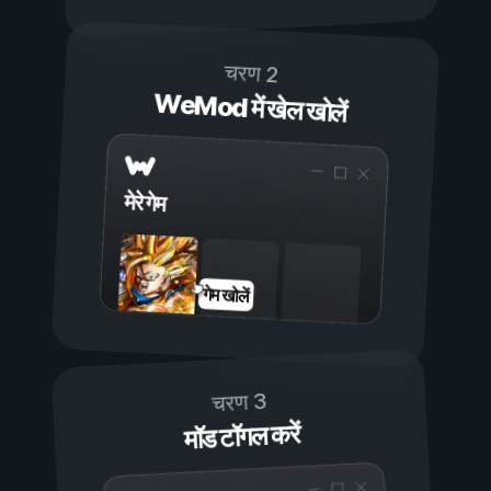
चरण 2
WeMod में खेल खोलें
मेरे गेम
गेम खोलें
चरण 3
मॉड टॉगल करें