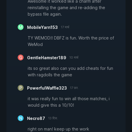
Awesome it worked like a charm after
reinstalling the game and re-adding the
bypass file again.
MobileYarn153
17 मार्च
TY WEMOD!! DBFZ is fun. Worth the price of
WeMod
GentleHamster189
10 मार्च
its so great also can you add cheats for fun
with ragdolls the game
PowerfulWaffle323
17 फ़र.
it was really fun to win all those matches, i
would give this a 10/10!
Necro87
13 दिस.
right on man! keep up the work