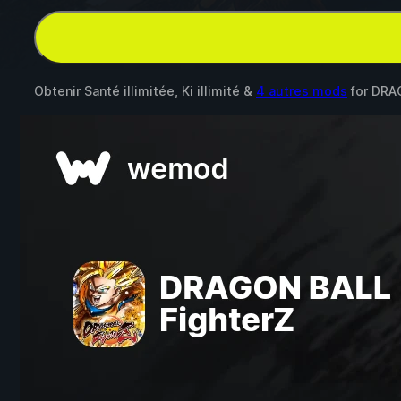
Obtenir Santé illimitée, Ki illimité &
4 autres mods
for
DRAG