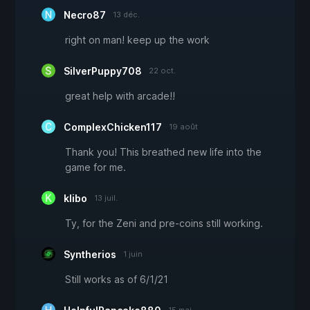
Necro87
13 déc.
right on man! keep up the work
SilverPuppy708
22 oct.
great help with arcade!!
ComplexChicken117
19 août
Thank you! This breathed new life into the
game for me.
klibo
13 juil.
Ty, for the Zeni and pre-coins still working.
Syntherios
1 juin
Still works as of 6/1/21