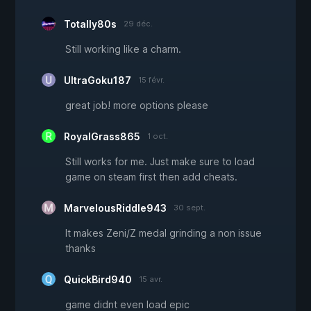
Totally80s
29 déc.
Still working like a charm.
UltraGoku187
15 févr.
great job! more options please
RoyalGrass865
1 oct.
Still works for me. Just make sure to load
game on steam first then add cheats.
MarvelousRiddle943
30 sept.
It makes Zeni/Z medal grinding a non issue
thanks
QuickBird940
15 avr.
game didnt even load epic