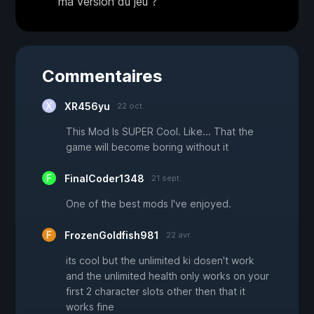
ma version du jeu ?
Commentaires
XR456yu
22 oct.
This Mod Is SUPER Cool. Like... That the
game will become boring without it
FinalCoder1348
21 sept.
One of the best mods I've enjoyed.
FrozenGoldfish981
22 avr.
its cool but the unlimited ki dosen't work
and the unlimited health only works on your
first 2 character slots other then that it
works fine