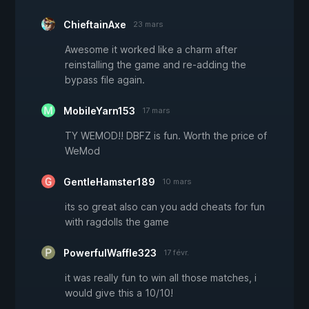
ChieftainAxe
23 mars
Awesome it worked like a charm after
reinstalling the game and re-adding the
bypass file again.
MobileYarn153
17 mars
TY WEMOD!! DBFZ is fun. Worth the price of
WeMod
GentleHamster189
10 mars
its so great also can you add cheats for fun
with ragdolls the game
PowerfulWaffle323
17 févr.
it was really fun to win all those matches, i
would give this a 10/10!