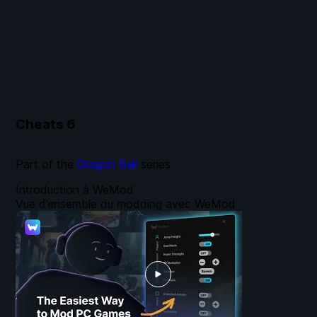
Cheats
6
Part of the
Dragon Ball
series
Introduction à WeMod
Vue d’ensemble du modding avec WeMod