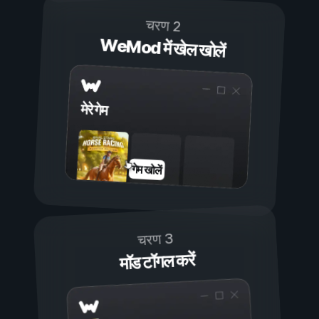
चरण 2
WeMod में खेल खोलें
मेरे गेम
गेम खोलें
चरण 3
मॉड टॉगल करें