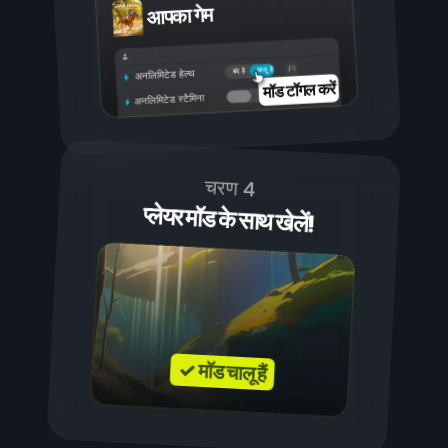
आपका गेम
चालू है
बंद है
अनलिमिटेड हेल्थ
मॉड टॉगल करें
अनलिमिटेड स्टैमिना
चरण 4
प्लेयर मॉड के साथ खेलें!
✓ मॉड चालू हैं