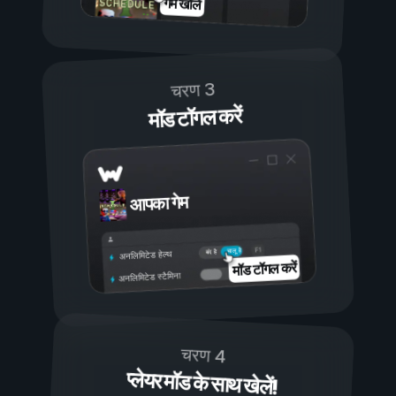
गेम खोलें
चरण 3
मॉड टॉगल करें
आपका गेम
चालू है
बंद है
अनलिमिटेड हेल्थ
मॉड टॉगल करें
अनलिमिटेड स्टैमिना
चरण 4
प्लेयर मॉड के साथ खेलें!