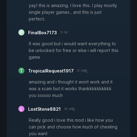
yay! this is amazing. I love this. I play mostly
single player games.. and this is just
perfect.
FinalBox7173
11 नव.
It was good but i would want everything to
be unlocked for free or else i will report this
game
TropicalRequest1917
31 अक्टू.
amazing and i thought it wont work and it
was a scam but it works thankkkkkkkkkk
you soooo much
LostStone8821
18 अक्टू.
Really good i love this mod i like how you
can pick and choose how much of cheating
you want