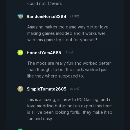
could not. Cheers
RandomHorse3384
21 अप्रै.
Amazing makes the game way better love
making games modded and it works well
with this game try it out for yourself!
HonestYam4665
17 अप्रै.
The mods are really fun and worked better
than thought to be, the mods worked just
like they where supposed to.
SimpleTomato2605
16 अप्रै.
this is amazing, im new to PC Gaming, and i
love modding but im not an expert this team
is all ive been looking for!!!!! they make it so
fun and easy.