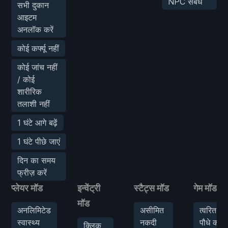
NPC संबंध
सभी दुकान
आइटम
अनलॉक करें
कोई कर्फ्यू नहीं
कोई जांच नहीं
/ कोई
शारीरिक
तलाशी नहीं
1 घंटे आगे बढ़ें
1 घंटे पीछे जाएं
दिन का समय
फ्रीज़ करें
प्लेयर मॉड
इन्वेंट्री
स्टैट्स मॉड
गेम मॉड
मॉड
अनलिमिटेड
असीमित
त्वरित
स्वास्थ्य
नकदी
पौधे की
क्लिक