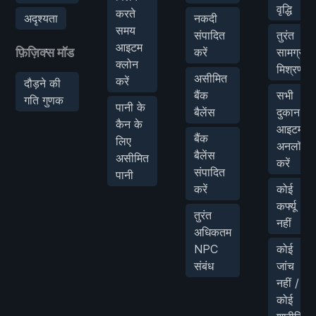
वृद्धि
करते
अदृश्यता
नकदी
समय
संपादित
तुरंत
आइटम
फ़िज़िक्स मॉड
करें
सामग्री
क्लोन
मिश्रण
असीमित
करें
दौड़ने की
बैंक
सभी
गति गुणक
पानी के
बैलेंस
दुकान
कैन के
आइटम
बैंक
लिए
अनलॉक
बैलेंस
असीमित
करें
संपादित
पानी
करें
कोई
कर्फ्यू
तुरंत
नहीं
अधिकतम
NPC
कोई
संबंध
जांच
नहीं /
कोई