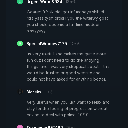
UrgentWorm8934
15 अप्रै.
Goated frfr skibidi got inf moneys skibidi
rizz yass tysm broski you the witerwy goat
you should become a full time modder
slayyyyyy
SpecialWindow7175
15 अप्रै.
its very usefull and makes the game more
fun cuz i dont need to do the anoying
things. and i was very skeptical about if this
would be trusted or good website and i
could not have asked for anything better.
Bloreks
4 अप्रै.
Very useful when you just want to relax and
play for the feeling of progression without
having to deal with police. 10/10
TeknicolorRETARD
28 मार्च