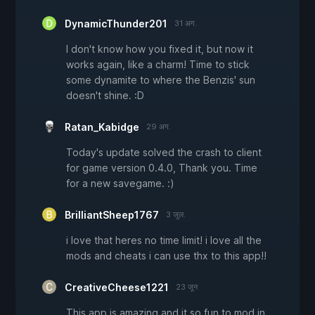
DynamicThunder201
31 अग.
I don't know how you fixed it, but now it
works again, like a charm! Time to stick
some dynamite to where the Benzis' sun
doesn't shine. :D
Ratan_Kabidge
29 अग.
Today's update solved the crash to client
for game version 0.4.0, Thank you. Time
for a new savegame. :)
BrilliantSheep1767
3 जुल.
i love that heres no time limit! i love all the
mods and cheats i can use thx to this app!!
CreativeCheese1221
23 जून
This app is amazing and it so fun to mod in