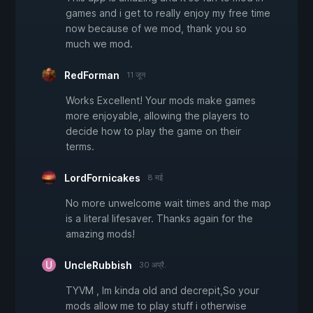
games and i get to really enjoy my free time
now because of we mod, thank you so
much we mod.
RedForman
11 जून
Works Excellent! Your mods make games
more enjoyable, allowing the players to
decide how to play the game on their
terms.
LordFornicakes
8 मई
No more unwelcome wait times and the map
is a literal lifesaver. Thanks again for the
amazing mods!
UncleRubbish
30 अप्रै.
TYVM , Im kinda old and decrepit,So your
mods allow me to play stuff i otherwise