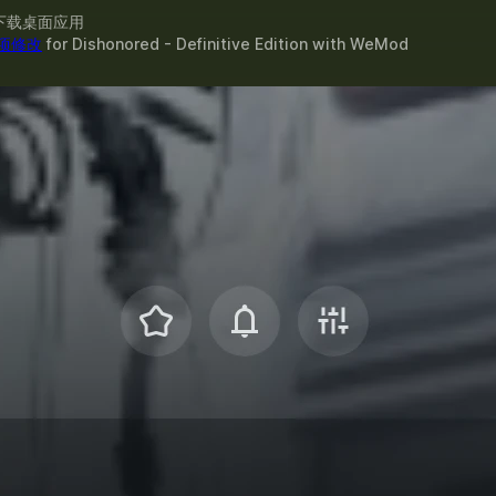
下载桌面应用
 项修改
for
Dishonored - Definitive Edition
with
WeMod