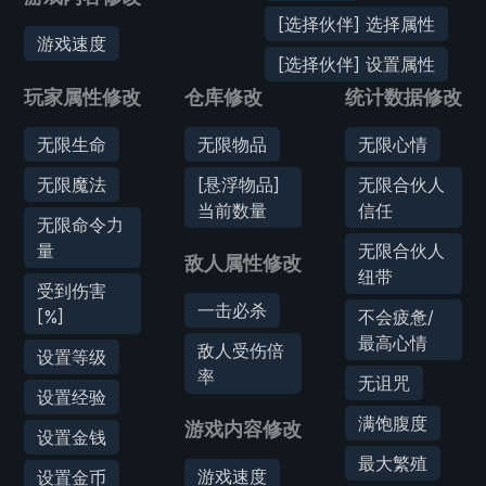
[选择伙伴] 选择属性
游戏速度
[选择伙伴] 设置属性
玩家属性修改
仓库修改
统计数据修改
无限生命
无限物品
无限心情
无限魔法
[悬浮物品]
无限合伙人
当前数量
信任
无限命令力
量
无限合伙人
敌人属性修改
纽带
受到伤害
一击必杀
[%]
不会疲惫/
最高心情
敌人受伤倍
设置等级
率
无诅咒
设置经验
满饱腹度
游戏内容修改
设置金钱
最大繁殖
游戏速度
设置金币