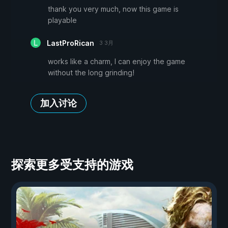
thank you very much, now this game is
playable
LastProRican
3 3月
works like a charm, I can enjoy the game
without the long grinding!
加入讨论
探索更多受支持的游戏