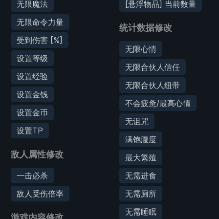
无限魔法
[悬浮物品] 当前数量
无限命令力量
统计数据修改
受到伤害 [%]
无限心情
设置等级
无限合伙人信任
设置经验
无限合伙人纽带
设置金钱
不会疲惫/最高心情
设置金币
无诅咒
设置TP
满饱腹度
敌人属性修改
最大繁殖
一击必杀
无需进食
敌人受伤倍率
无需厕所
无需睡眠
游戏内容修改