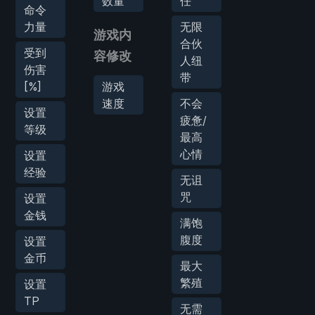
数量
任
命令
力量
无限
游戏内
合伙
受到
容修改
人纽
伤害
带
[%]
游戏
速度
不会
设置
疲惫/
等级
最高
心情
设置
经验
无诅
咒
设置
金钱
满饱
腹度
设置
金币
最大
繁殖
设置
TP
无需