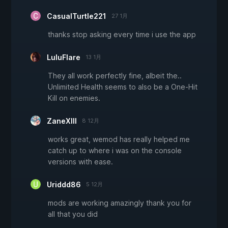
CasualTurtle221
27 1月
thanks stop asking every time i use the app
LuluFlare
13 1月
They all work perfectly fine, albeit the..
Unlimited Health seems to also be a One-Hit
Kill on enemies.
ZaneXIII
8 12月
works great, wemod has really helped me
catch up to where i was on the console
versions with ease.
Uriddd86
5 12月
mods are working amazingly thank you for
all that you did