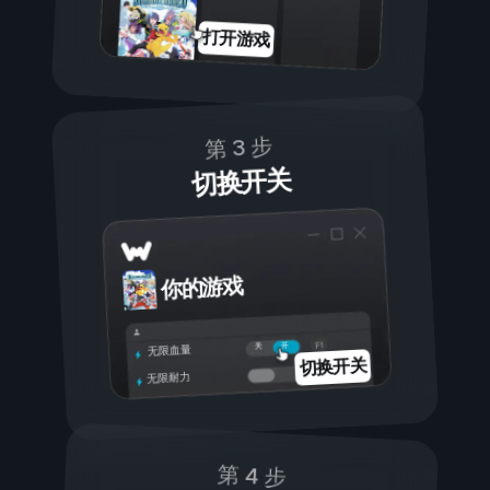
打开游戏
第 3 步
切换开关
你的游戏
开
关
无限血量
切换开关
无限耐力
第 4 步