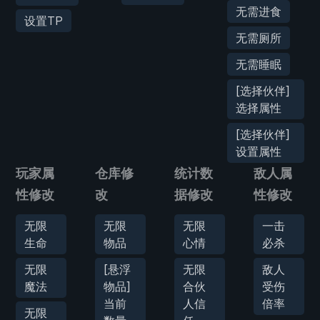
无需进食
设置TP
无需厕所
无需睡眠
[选择伙伴]
选择属性
[选择伙伴]
设置属性
玩家属
仓库修
统计数
敌人属
性修改
改
据修改
性修改
无限
无限
无限
一击
生命
物品
心情
必杀
无限
[悬浮
无限
敌人
魔法
物品]
合伙
受伤
当前
人信
倍率
无限