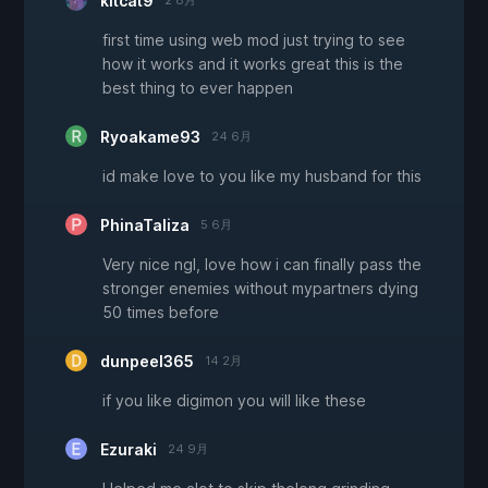
kitcat9
2 8月
first time using web mod just trying to see
how it works and it works great this is the
best thing to ever happen
Ryoakame93
24 6月
id make love to you like my husband for this
PhinaTaliza
5 6月
Very nice ngl, love how i can finally pass the
stronger enemies without mypartners dying
50 times before
dunpeel365
14 2月
if you like digimon you will like these
Ezuraki
24 9月