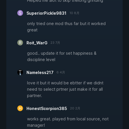
Helped me alot to skip thelong grinding
SuperiorPickle9831
10 8月
only tried one mod thus far but it worked
great
Roit_WarG
23 7月
good.. update it for set happiness &
discipline level
Nameless217
6 4月
love it but it would be ebtter if we didnt
need to select prtner just make it for all
partner.
HonestScorpion385
20 2月
works great. played from local source, not
manager!