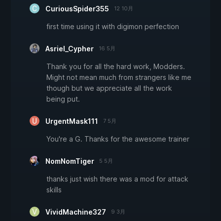
CuriousSpider355
12 10月
first time using it with digimon perfection
Asriel_Cypher
16 5月
Thank you for all the hard work, Modders.
Might not mean much from strangers like me
though but we appreciate all the work
being put.
UrgentMask111
7 5月
You're a G. Thanks for the awesome trainer
NomNomTiger
5 5月
thanks just wish there was a mod for attack
skills
VividMachine327
9 3月