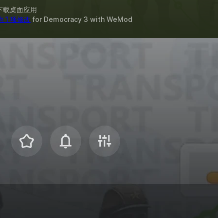
下载桌面应用
 1 项修改
for
Democracy 3
with
WeMod