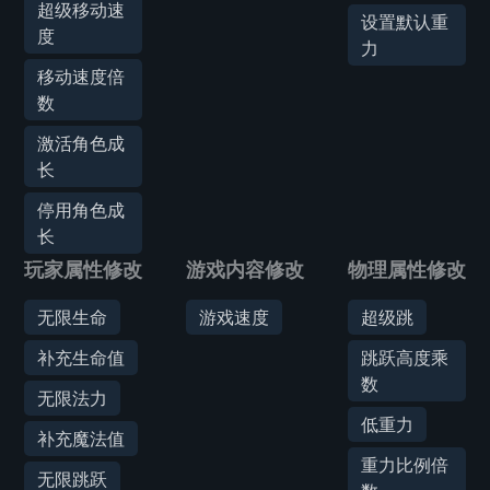
超级移动速
设置默认重
度
力
移动速度倍
数
激活角色成
长
停用角色成
长
玩家属性修改
游戏内容修改
物理属性修改
无限生命
游戏速度
超级跳
补充生命值
跳跃高度乘
数
无限法力
低重力
补充魔法值
重力比例倍
无限跳跃