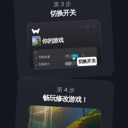
第 3 步
切换开关
你的游戏
开
关
无限血量
切换开关
无限耐力
第 4 步
畅玩修改游戏！