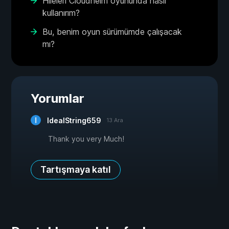
Hileleri Cloudheim oyununda nasıl
kullanırım?
Bu, benim oyun sürümümde çalışacak
mı?
Yorumlar
IdealString659
13 Ara
Thank you very Much!
Tartışmaya katıl