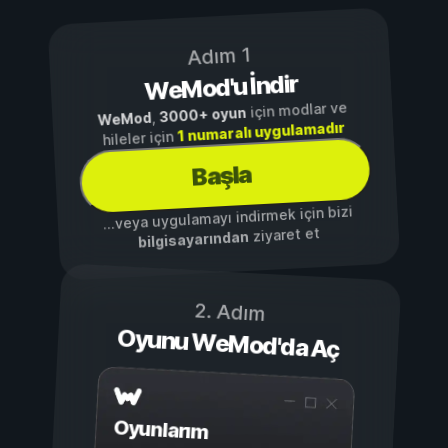
Adım 1
WeMod'u İndir
için modlar ve
3000+ oyun
,
WeMod
1 numaralı uygulamadır
hileler için
Başla
...veya uygulamayı indirmek için bizi
ziyaret et
bilgisayarından
2. Adım
Oyunu WeMod'da Aç
Oyunlarım