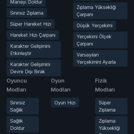
Manayı Doldur
Zıplama Yüksekliği
Sınırsız Zıplama
Çarpanı
Süper Hareket Hızı
Düşük Yerçekimi
Hareket Hızı Çarpanı
Yerçekimi Ölçek
Çarpanı
Karakter Gelişimini
Etkinleştir
Varsayılan
Yerçekimini Ayarla
Karakter Gelişimini
Devre Dışı Bırak
Oyuncu
Oyun
Fizik
Modları
Modları
Modları
Sınırsız
Oyun Hızı
Süper
Sağlık
Zıplama
Sağlık
Zıplama
Doldur
Yüksekliği