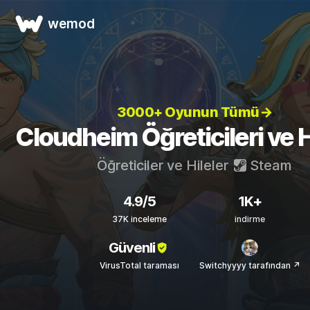
wemod
3000+ Oyunun Tümü→
Cloudheim Öğreticileri ve H
Öğreticiler ve Hileler
Steam
4.9/5
1K+
37K inceleme
indirme
Güvenli
VirusTotal taraması
Switchyyyy tarafından ↗