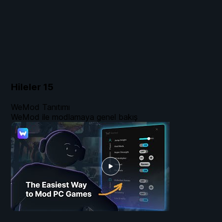
Hileler
15
WeMod Tanıtımı
WeMod ile modlamaya genel bakış