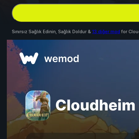
Sınırsız Sağlık Edinin, Sağlık Doldur &
13 diğer mod
for
Clou