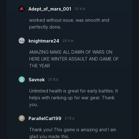
Adept_of_mars_001
25 ธ.ค.
worked without issue. was smooth and
perfectly done.
knightmare24
28 ส.ค.
AMAZING MAKE ALL DAWN OF WARS ON
HERE LIKE WINTER ASSAULT AND GAME OF
THE YEAR
Savnok
25 มิ.ย.
Unlimited health is great for early battles. It
helps with ranking up for war gear. Thank
you.
ParallelCat199
21 มิ.ย.
Thank you! This game is amazing and I am
glad you made this.