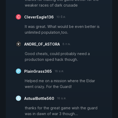
weaker races of dark crusade
CleverEagle136
10 มี.ค.
It was great. What would be even better is
unlimited population,too.
ANDRE_OF_ASTORA
8 ก.พ.
Good cheats, could probably need a
production sped hack though.
PlainGrass365
18 ม.ค.
Helped me on a mission where the Eldar
went crazy. For the Guard!
ActualBottle560
18 ม.ค.
thanks for the great game wish the guard
was in dawn of war 3 though...