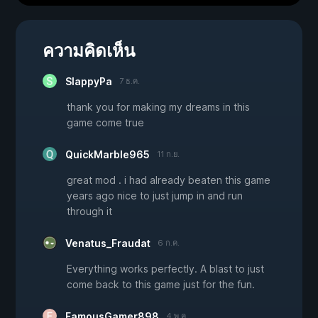
ความคิดเห็น
SlappyPa
7 ธ.ค.
thank you for making my dreams in this
game come true
QuickMarble965
11 ก.ย.
great mod . i had already beaten this game
years ago nice to just jump in and run
through it
Venatus_Fraudat
6 ก.ค.
Everything works perfectly. A blast to just
come back to this game just for the fun.
FamousGamer898
4 พ.ค.