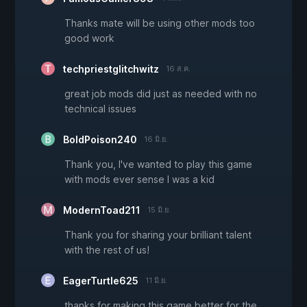
Thanks mate will be using other mods too
good work
techpriestglitchwitz
16 ส.ค.
great job mods did just as needed with no
technical issues
BoldPoison240
16 มิ.ย.
Thank you, I've wanted to play this game
with mods ever sense I was a kid
ModernToad211
15 มิ.ย.
Thank you for sharing your brilliant talent
with the rest of us!
EagerTurtle625
11 มิ.ย.
thanks for making this game better for the