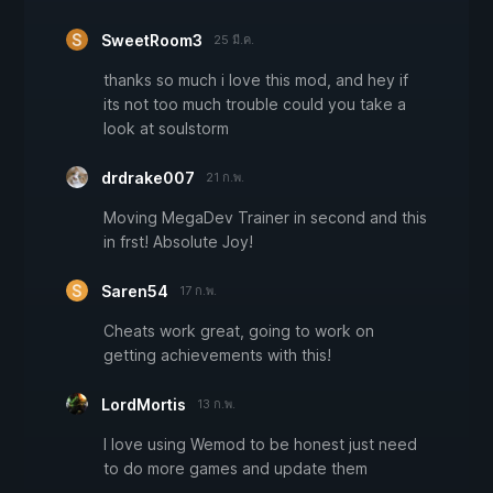
SweetRoom3
25 มี.ค.
thanks so much i love this mod, and hey if
its not too much trouble could you take a
look at soulstorm
drdrake007
21 ก.พ.
Moving MegaDev Trainer in second and this
in frst! Absolute Joy!
Saren54
17 ก.พ.
Cheats work great, going to work on
getting achievements with this!
LordMortis
13 ก.พ.
I love using Wemod to be honest just need
to do more games and update them