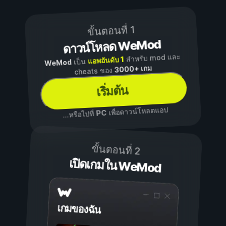
ขั้นตอนที่ 1
ดาวน์โหลด WeMod
สำหรับ mod และ
แอพอันดับ 1
เป็น
WeMod
3000+ เกม
cheats ของ
เริ่มต้น
เพื่อดาวน์โหลดแอป
PC
...หรือไปที่
ขั้นตอนที่ 2
เปิดเกมใน WeMod
เกมของฉัน