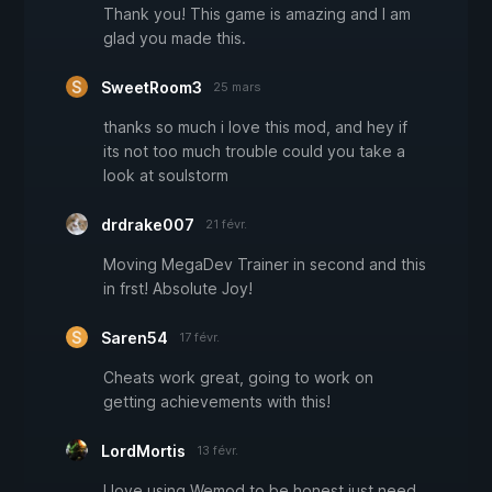
Thank you! This game is amazing and I am
glad you made this.
SweetRoom3
25 mars
thanks so much i love this mod, and hey if
its not too much trouble could you take a
look at soulstorm
drdrake007
21 févr.
Moving MegaDev Trainer in second and this
in frst! Absolute Joy!
Saren54
17 févr.
Cheats work great, going to work on
getting achievements with this!
LordMortis
13 févr.
I love using Wemod to be honest just need