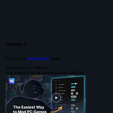
Cheats
3
Part of the
Warhammer
series
Introduction à WeMod
Vue d’ensemble du modding avec WeMod