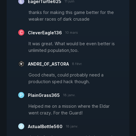
EagerTurtle625
11 juin
thanks for making this game better for the
weaker races of dark crusade
CleverEagle136
10 mars
It was great. What would be even better is
unlimited population,too.
ANDRE_OF_ASTORA
8 févr.
Good cheats, could probably need a
production sped hack though.
PlainGrass365
18 janv.
Helped me on a mission where the Eldar
went crazy. For the Guard!
ActualBottle560
18 janv.