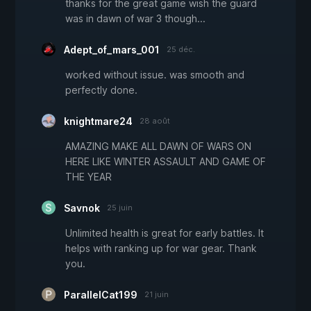
thanks for the great game wish the guard
was in dawn of war 3 though...
Adept_of_mars_001
25 déc.
worked without issue. was smooth and
perfectly done.
knightmare24
28 août
AMAZING MAKE ALL DAWN OF WARS ON
HERE LIKE WINTER ASSAULT AND GAME OF
THE YEAR
Savnok
25 juin
Unlimited health is great for early battles. It
helps with ranking up for war gear. Thank
you.
ParallelCat199
21 juin