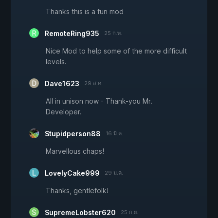
Thanks this is a fun mod
RemoteRing935
25 ก.พ.
Nice Mod to help some of the more difficult
levels.
Dave1623
29 ส.ค.
All in unison now - Thank-you Mr.
Developer.
Stupidperson88
16 มี.ค.
Marvellous chaps!
LovelyCake999
29 ม.ค.
Thanks, gentlefolk!
SupremeLobster620
25 ก.ย.