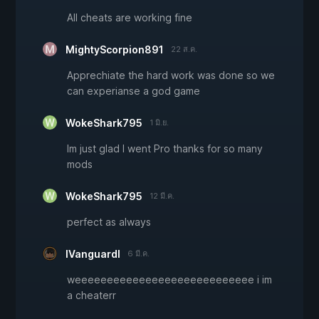
All cheats are working fine
MightyScorpion891
22 ส.ค.
Apprechiate the hard work was done so we
can experianse a god game
WokeShark795
1 มิ.ย.
Im just glad I went Pro thanks for so many
mods
WokeShark795
12 มี.ค.
perfect as always
lVanguardl
6 มี.ค.
weeeeeeeeeeeeeeeeeeeeeeeeeeee i im
a cheaterr