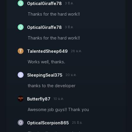
OpticalGiraffe78
3 มี.ค.
Thanks for the hard work!!
OpticalGiraffe78
3 มี.ค.
Thanks for the hard work!!
TalentedSheep649
28 ม.ค.
Works well, thanks.
SleepingSeal375
20 ม.ค.
thanks to the developer
Butterfly87
10 ม.ค.
Awesome job guys!! Thank you
OpticalScorpion865
25 มิ.ย.