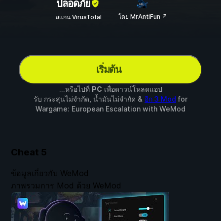
ปลอดภัย
โดย MrAntiFun ↗
สแกน VirusTotal
เริ่มต้น
...หรือไปที่
PC
เพื่อดาวน์โหลดแอป
รับ กระสุนไม่จำกัด, น้ำมันไม่จำกัด &
อีก 3 Mod
for
Wargame: European Escalation
with
WeMod
Cheat
5
ข้อมูลเกี่ยวกับ WeMod
ภาพรวมการ Mod ด้วย WeMod