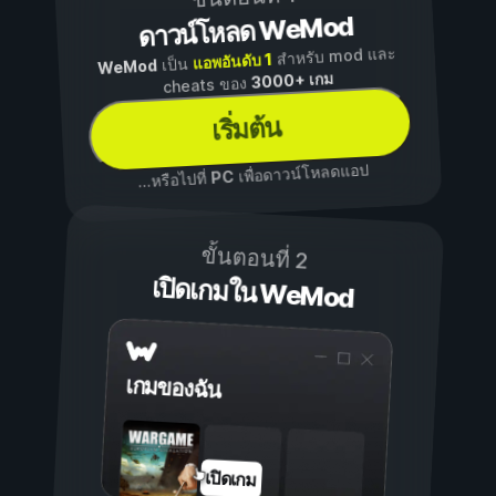
ดาวน์โหลด WeMod
สำหรับ mod และ
แอพอันดับ 1
เป็น
WeMod
3000+ เกม
cheats ของ
เริ่มต้น
เพื่อดาวน์โหลดแอป
PC
...หรือไปที่
ขั้นตอนที่ 2
เปิดเกมใน WeMod
เกมของฉัน
เปิดเกม