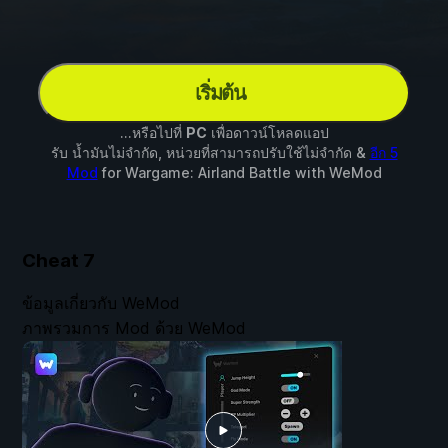
เริ่มต้น
...หรือไปที่
PC
เพื่อดาวน์โหลดแอป
รับ น้ำมันไม่จำกัด, หน่วยที่สามารถปรับใช้ไม่จำกัด &
อีก 5
Mod
for
Wargame: Airland Battle
with
WeMod
Cheat
7
ข้อมูลเกี่ยวกับ WeMod
ภาพรวมการ Mod ด้วย WeMod