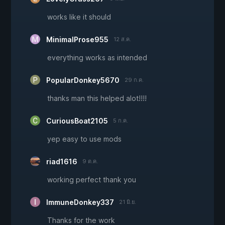
works like it should
MinimalProse955
12 ส.ค.
everything works as intended
PopularDonkey5670
29 ก.ค.
thanks man this helped alot!!!!
CuriousBoat2105
5 ก.ค.
yep easy to use mods
riad1616
9 ต.ค.
working perfect thank you
ImmuneDonkey337
21 มิ.ย.
Thanks for the work