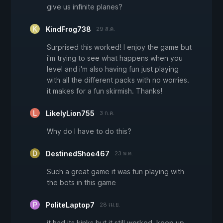
give us infinite planes?
KindFrog738
29 ส.ค.
Surprised this worked! I enjoy the game but
i'm trying to see what happens when you
level and i'm also having fun just playing
with all the different packs with no worries.
it makes for a fun skirmish. Thanks!
LikelyLion755
3 ก.ค.
Why do I have to do this?
DestinedShoe467
23 พ.ค.
Such a great game it was fun playing with
the bots in this game
PoliteLaptop7
28 เม.ย.
it had its kinks but it still worked, keep up