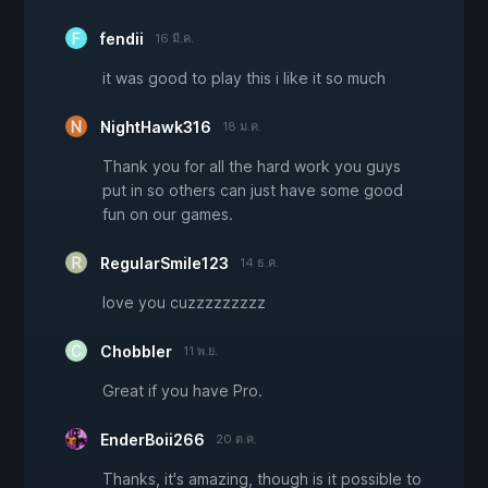
fendii
16 มี.ค.
it was good to play this i like it so much
NightHawk316
18 ม.ค.
Thank you for all the hard work you guys
put in so others can just have some good
fun on our games.
RegularSmile123
14 ธ.ค.
love you cuzzzzzzzzz
Chobbler
11 พ.ย.
Great if you have Pro.
EnderBoii266
20 ต.ค.
Thanks, it's amazing, though is it possible to