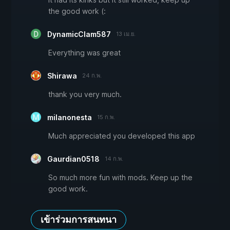
the good work (:
DynamicClam587
13 เม.ย.
Everything was great
Shirawa
24 ก.พ.
thank you very much.
milanonesta
15 ก.พ.
Much appreciated you developed this app
Gaurdian0518
14 ก.พ.
So much more fun with mods. Keep up the
good work.
เข้าร่วมการสนทนา