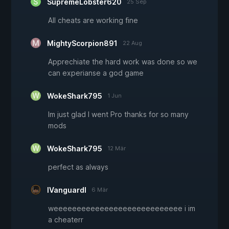
SupremeLobster620
25 Sep
All cheats are working fine
MightyScorpion891
22 Aug
Apprechiate the hard work was done so we
can experianse a god game
WokeShark795
1 Jun
Im just glad I went Pro thanks for so many
mods
WokeShark795
12 Mär
perfect as always
lVanguardl
6 Mär
weeeeeeeeeeeeeeeeeeeeeeeeeeee i im
a cheaterr