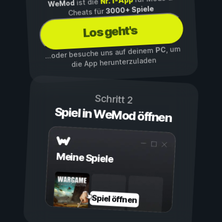
Nr. 1-App
ist die
WeMod
3000+ Spiele
Cheats für
Los geht's
, um
PC
...oder besuche uns auf deinem
die App herunterzuladen
Schritt 2
Spiel in WeMod öffnen
Meine Spiele
Spiel öffnen