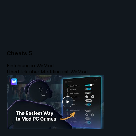
Cheats
5
Einführung in WeMod
Überblick über Modding mit WeMod