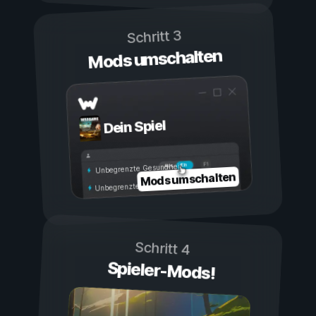
Schritt 3
Mods umschalten
Dein Spiel
Ein
Aus
Unbegrenzte Gesundheit
Mods umschalten
Unbegrenzte Ausdauer
Schritt 4
Spieler-Mods!