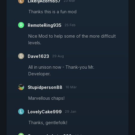
LikelyAcorn857
23 Mär
Thanks this is a fun mod
RemoteRing935
25 Feb
Nice Mod to help some of the more difficult
levels.
Dave1623
29 Aug
All in unison now - Thank-you Mr.
Developer.
Stupidperson88
16 Mär
Marvellous chaps!
LovelyCake999
29 Jan
Thanks, gentlefolk!