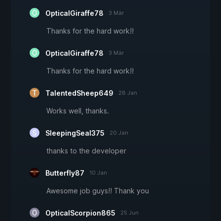
OpticalGiraffe78
3 Mär
Thanks for the hard work!!
OpticalGiraffe78
3 Mär
Thanks for the hard work!!
TalentedSheep649
28 Jan
Works well, thanks.
SleepingSeal375
20 Jan
thanks to the developer
Butterfly87
10 Jan
Awesome job guys!! Thank you
OpticalScorpion865
25 Jun