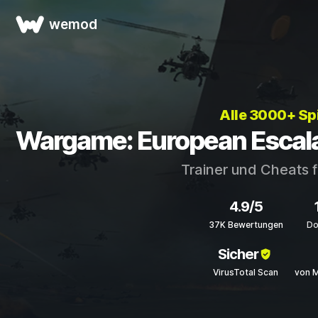
wemod
Alle 3000+ Sp
Wargame: European Escala
Trainer und Cheats 
4.9/5
37K Bewertungen
Do
Sicher
VirusTotal Scan
von 