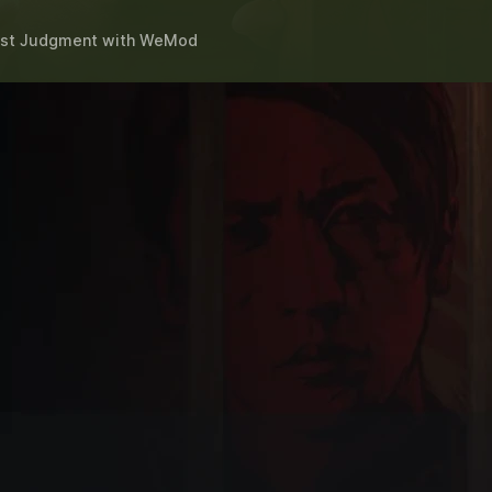
st Judgment
with
WeMod