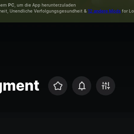
inem
PC
, um die App herunterzuladen
heit, Unendliche Verfolgungsgesundheit &
12 andere Mods
for
Lo