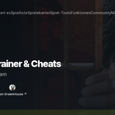
iert es
Spielliste
Spielekarten
Spiel-Tools
Funktionen
Community
M
ainer & Cheats
eam
on GreenHouse ↗