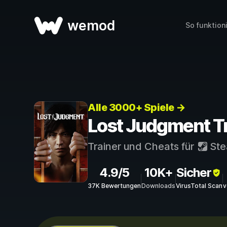
wemod
So funktion
Alle 3000+ Spiele →
Lost Judgment Tr
Trainer und Cheats für
St
4.9/5
10K+
Sicher
37K Bewertungen
Downloads
VirusTotal Scan
v