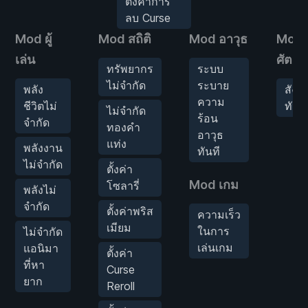
ตั้งค่าการ
ลบ Curse
Mod ผู้
Mod สถิติ
Mod อาวุธ
Mod
เล่น
ศัตรู
ทรัพยากร
ระบบ
ไม่จำกัด
ระบาย
พลัง
สังห
ความ
ชีวิตไม่
ทันที
ไม่จำกัด
ร้อน
จำกัด
ทองคำ
อาวุธ
แท่ง
พลังงาน
ทันที
ไม่จำกัด
ตั้งค่า
Mod เกม
โซลารี่
พลังไม่
จำกัด
ตั้งค่าพริส
ความเร็ว
เมียม
ในการ
ไม่จำกัด
เล่นเกม
แอนิมา
ตั้งค่า
ที่หา
Curse
ยาก
Reroll