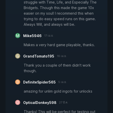
struggle with Time, Life, and Especially The
Bridgets. Though this made the game 10x
easier on my soul! I recommend this when
trying to do easy speed runs on this game.
Always Will, and always will be.
Mike5946
17 เม.ย.
Makes a very hard game playable, thanks.
GrandTomato195
16 เม.ย.
Thank you a couple of them didn't work
though.
DefiniteSpider565
5 เม.ย.
amazing for unlim gold ingots for unlocks
OpticalDonkey598
27 มี.ค.
Thanks! This will be perfect for testing out