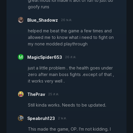
great mods lol made it alot of fun to just do
goofy runs
Blue_Shadowz
26 พ.ค.
helped me beat the game a few times and
allowed me to know what i need to fight on
my none modded playthrough
MagicSpider653
26 ส.ค.
just a little problem . the health goes under
zero after main boss fights .except of that ,
it works very well .
ThePrav
25 ส.ค.
Still kinda works. Needs to be updated.
Speabruh123
2 พ.ค.
This made the game, OP. I'm not kidding. I