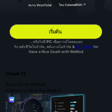
โดย ColonelRVH ↗
สแกน VirusTotal
เริ่มต้น
...หรือไปที่
PC
เพื่อดาวน์โหลดแอป
รับ พลังชีวิตไม่จำกัด, พลังงานไม่จำกัด &
อีก 11 Mod
for
Have a Nice Death
with
WeMod
Cheat
13
ข้อมูลเกี่ยวกับ WeMod
ภาพรวมการ Mod ด้วย WeMod