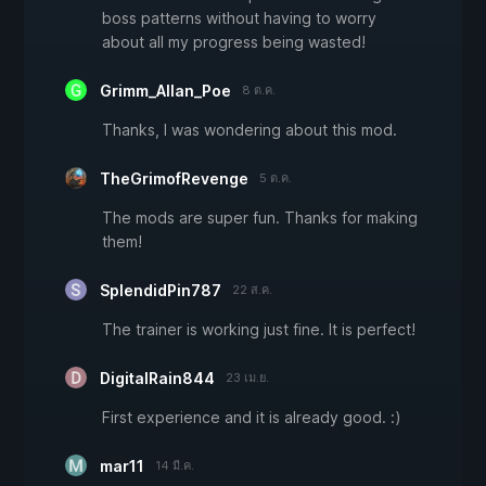
boss patterns without having to worry
about all my progress being wasted!
Grimm_Allan_Poe
8 ต.ค.
Thanks, I was wondering about this mod.
TheGrimofRevenge
5 ต.ค.
The mods are super fun. Thanks for making
them!
SplendidPin787
22 ส.ค.
The trainer is working just fine. It is perfect!
DigitalRain844
23 เม.ย.
First experience and it is already good. :)
mar11
14 มี.ค.