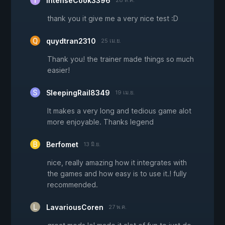
IntenseCook3396
28 ส.ค.
thank you it give me a very nice test :D
quydtran2310
25 เม.ย.
Thank you! the trainer made things so much
easier!
SleepingRail8349
19 เม.ย.
It makes a very long and tedious game alot
more enjoyable. Thanks legend
Berfomet
13 มิ.ย.
nice, really amazing how it integrates with
the games and how easy is to use it.! fully
recommended.
LavariousCoren
27 พ.ค.