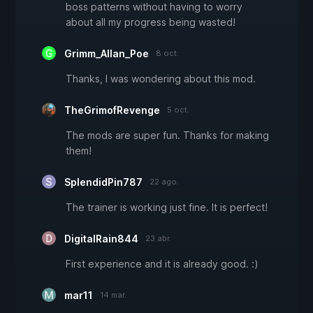
boss patterns without having to worry
about all my progress being wasted!
Grimm_Allan_Poe
8 oct.
Thanks, I was wondering about this mod.
TheGrimofRevenge
5 oct.
The mods are super fun. Thanks for making
them!
SplendidPin787
22 ago.
The trainer is working just fine. It is perfect!
DigitalRain844
23 abr.
First experience and it is already good. :)
mar11
14 mar.