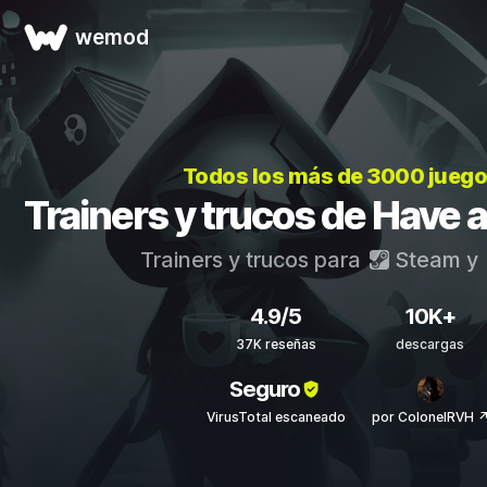
wemod
Todos los más de 3000 jueg
Trainers y trucos de Have 
Trainers y trucos para
Steam
y
4.9/5
10K+
37K reseñas
descargas
Seguro
VirusTotal escaneado
por ColonelRVH 