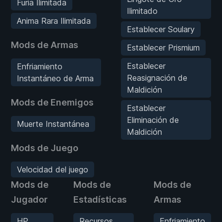
Furia Ilimitada
Ilimitado
Anima Rara Ilimitada
Establecer Soulary
Mods de Armas
Establecer Prismium
Establecer
Enfriamiento
Reasignación de
Instantáneo de Arma
Maldición
Mods de Enemigos
Establecer
Eliminación de
Muerte Instantánea
Maldición
Mods de Juego
Velocidad del juego
Mods de
Mods de
Mods de
Jugador
Estadísticas
Armas
HP
Recursos
Enfriamiento