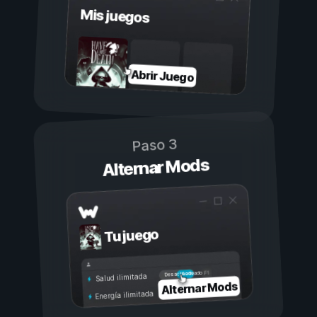
Mis juegos
Abrir Juego
Paso 3
Alternar Mods
Tu juego
Activado
Desactivado
Salud ilimitada
Alternar Mods
Energía ilimitada