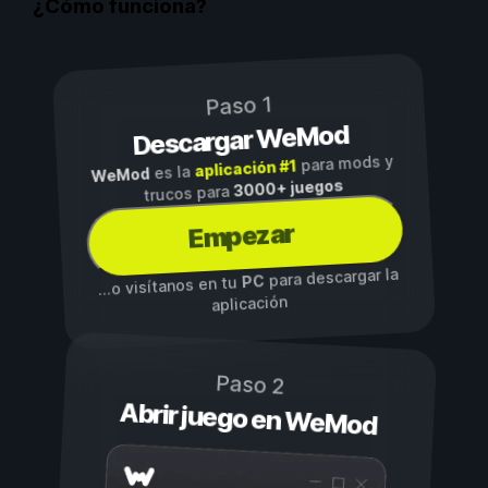
¿Cómo funciona?
Paso 1
Descargar WeMod
para mods y
aplicación #1
es la
WeMod
3000+ juegos
trucos para
Empezar
para descargar la
PC
...o visítanos en tu
aplicación
Paso 2
Abrir juego en WeMod