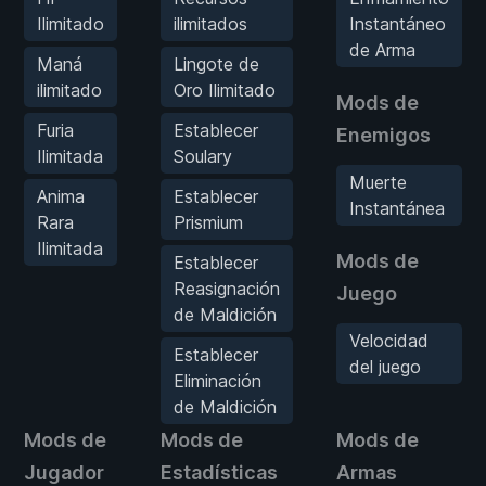
Ilimitado
ilimitados
Instantáneo
de Arma
Maná
Lingote de
ilimitado
Oro Ilimitado
Mods de
Furia
Establecer
Enemigos
Ilimitada
Soulary
Muerte
Anima
Establecer
Instantánea
Rara
Prismium
Ilimitada
Mods de
Establecer
Reasignación
Juego
de Maldición
Velocidad
Establecer
del juego
Eliminación
de Maldición
Mods de
Mods de
Mods de
Jugador
Estadísticas
Armas