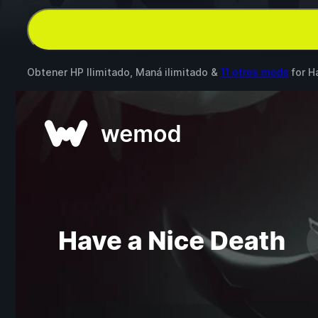
Obtener HP Ilimitado, Maná ilimitado &
11 otros mods
for
H