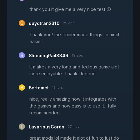
thank you it give me a very nice test :D
quydtran2310
25 abr.
Thank you! the trainer made things so much
easier!
SleepingRail8349
19 abr.
It makes a very long and tedious game alot
more enjoyable. Thanks legend
Berfomet
13 jun.
nice, really amazing how it integrates with
the games and how easy is to use it.! fully
recommended.
LavariousCoren
27 may.
great mods lol made it alot of fun to just do