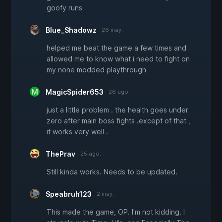
goofy runs
Blue_Shadowz
26 may.
helped me beat the game a few times and
allowed me to know what i need to fight on
my none modded playthrough
MagicSpider653
26 ago.
just a little problem . the health goes under
zero after main boss fights .except of that ,
it works very well .
ThePrav
25 ago.
Still kinda works. Needs to be updated.
Speabruh123
2 may.
This made the game, OP. I'm not kidding. I