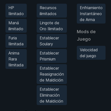
HP
Recursos
Enfriamiento
Ilimitado
ilimitados
Instantáneo
de Arma
Maná
Lingote de
ilimitado
Oro Ilimitado
Mods de
Furia
Establecer
Juego
Ilimitada
Soulary
Velocidad
Anima
Establecer
del juego
Rara
Prismium
Ilimitada
Establecer
Reasignación
de Maldición
Establecer
Eliminación
de Maldición