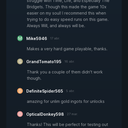
struggle with Time, Life, and Especially The
Bridgets. Though this made the game 10x
easier on my soul! I recommend this when
trying to do easy speed runs on this game.
Always Will, and always will be.
Mike5946
17 abr.
Makes a very hard game playable, thanks.
GrandTomato195
16 abr.
Thank you a couple of them didn't work
though.
DefiniteSpider565
5 abr.
amazing for unlim gold ingots for unlocks
OpticalDonkey598
27 mar.
Thanks! This will be perfect for testing out