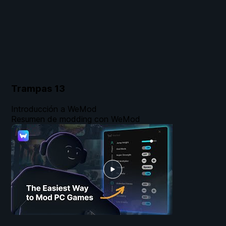
Trampas
13
Introducción a WeMod
Resumen de modding con WeMod