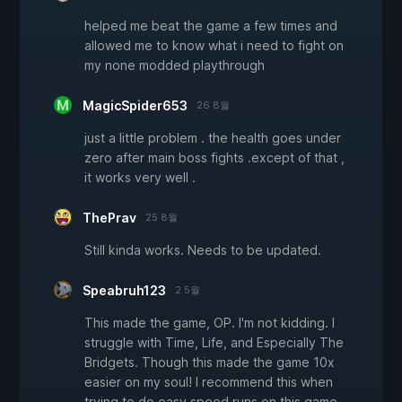
helped me beat the game a few times and
allowed me to know what i need to fight on
my none modded playthrough
MagicSpider653
26 8월
just a little problem . the health goes under
zero after main boss fights .except of that ,
it works very well .
ThePrav
25 8월
Still kinda works. Needs to be updated.
Speabruh123
2 5월
This made the game, OP. I'm not kidding. I
struggle with Time, Life, and Especially The
Bridgets. Though this made the game 10x
easier on my soul! I recommend this when
trying to do easy speed runs on this game.