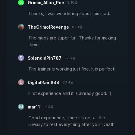
Grimm_Allan_Poe
8 10월
Thanks, I was wondering about this mod.
TheGrimofRevenge
5 10월
The mods are super fun. Thanks for making
them!
SplendidPin787
22 8월
The trainer is working just fine. It is perfect!
DigitalRain844
23 4월
First experience and it is already good. :)
mar11
14 3월
Good experience, since it's get a little
uneasy to rest everything after your Death