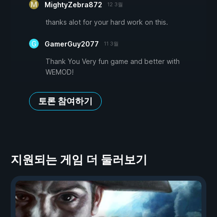
MightyZebra872
12 3월
thanks alot for your hard work on this.
GamerGuy2077
11 3월
Thank You Very fun game and better with
WEMOD!
토론 참여하기
지원되는 게임 더 둘러보기