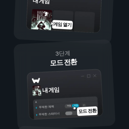
내 게임
게임 열기
3단계
모드 전환
내 게임
켜짐
꺼짐
무제한 체력
모드 전환
무제한 스태미너