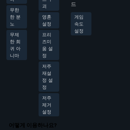
드
괴
무한
한 분
영혼
게임
노
설정
속도
설정
무제
프리
한 희
즈미
귀 아
움 설
니마
정
저주
재설
정 설
정
저주
제거
설정
어떻게 이용하나요?