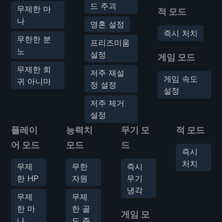
드 주괴
무제한 마
적 모드
나
영혼 설정
즉시 처치
무한한 분
프리즈미움
노
설정
게임 모드
무제한 희
저주 재설
게임 속도
귀 아니마
정 설정
설정
저주 제거
설정
플레이
능력치
무기 모
적 모드
어 모드
모드
드
즉시
처치
무제
무한
즉시
한 HP
자원
무기
냉각
무제
무제
한 마
한 골
게임 모
나
드 주