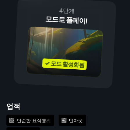
4단계
모드로 플레이!
✓ 모드 활성화됨
업적
단순한 요식행위
번아웃