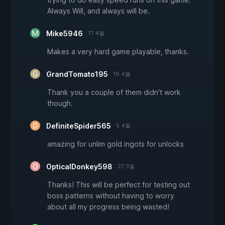
Always Will, and always will be.
Mike5946
17 4월
Makes a very hard game playable, thanks.
GrandTomato195
16 4월
Thank you a couple of them didn't work
though.
DefiniteSpider565
5 4월
amazing for unlim gold ingots for unlocks
OpticalDonkey598
27 3월
Thanks! This will be perfect for testing out
boss patterns without having to worry
about all my progress being wasted!