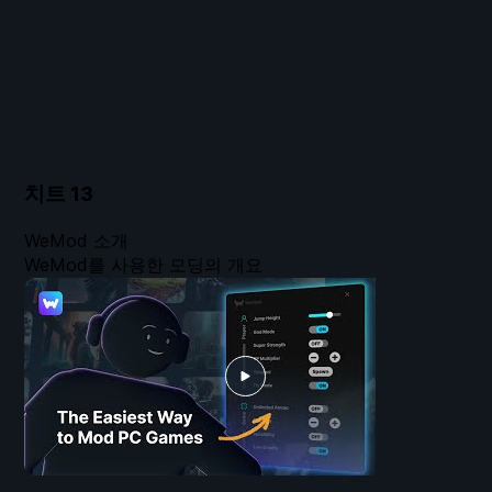
치트
13
WeMod 소개
WeMod를 사용한 모딩의 개요