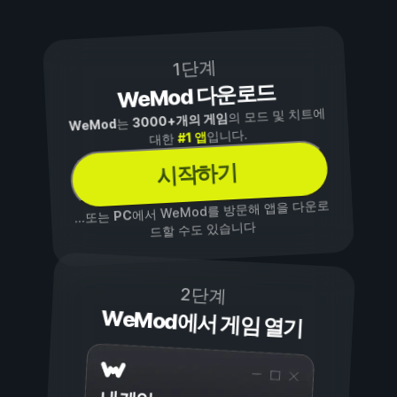
1단계
WeMod 다운로드
의 모드 및 치트에
3000+개의 게임
는
WeMod
입니다.
#1 앱
대한
시작하기
에서 WeMod를 방문해 앱을 다운로
PC
...또는
드할 수도 있습니다
2단계
WeMod에서 게임 열기