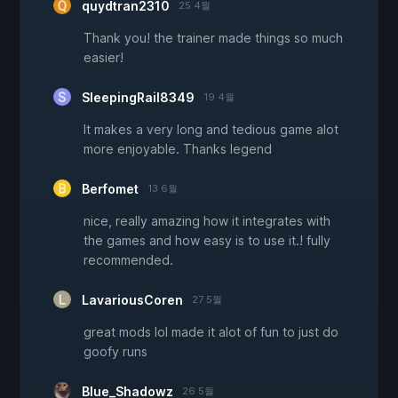
quydtran2310
25 4월
Thank you! the trainer made things so much
easier!
SleepingRail8349
19 4월
It makes a very long and tedious game alot
more enjoyable. Thanks legend
Berfomet
13 6월
nice, really amazing how it integrates with
the games and how easy is to use it.! fully
recommended.
LavariousCoren
27 5월
great mods lol made it alot of fun to just do
goofy runs
Blue_Shadowz
26 5월