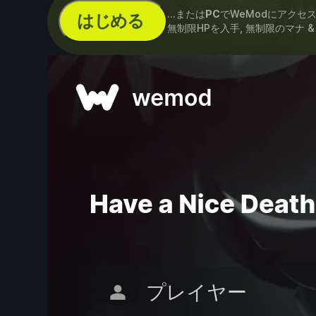
...または
PC
でWeModにアクセ
はじめる
無制限HPを入手, 無制限のマナ 