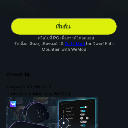
เริ่มต้น
...หรือไปที่
PC
เพื่อดาวน์โหลดแอป
รับ ตั้งค่าสีทอง, เพิ่มทองคำ &
อีก 12 Mod
for
Dwarf Eats
Mountain
with
WeMod
Cheat
14
ข้อมูลเกี่ยวกับ WeMod
ภาพรวมการ Mod ด้วย WeMod