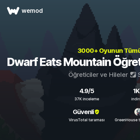
wemod
3000+ Oyunun Tüm
Dwarf Eats Mountain Öğretic
Öğreticiler ve Hileler
S
4.9/5
1K
37K inceleme
indi
Güvenli
VirusTotal taraması
GreenHouse t