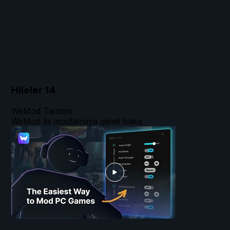
Hileler
14
WeMod Tanıtımı
WeMod ile modlamaya genel bakış