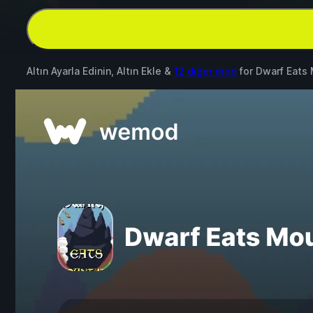
Altın Ayarla Edinin, Altın Ekle &
12 diğer mod
for
Dwarf Eats