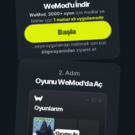
WeMod'u İndir
için modlar ve
3000+ oyun
,
WeMod
1 numaralı uygulamadır
hileler için
Başla
...veya uygulamayı indirmek için bizi
ziyaret et
bilgisayarından
2. Adım
Oyunu WeMod'da Aç
Oyunlarım
Oyunu Aç