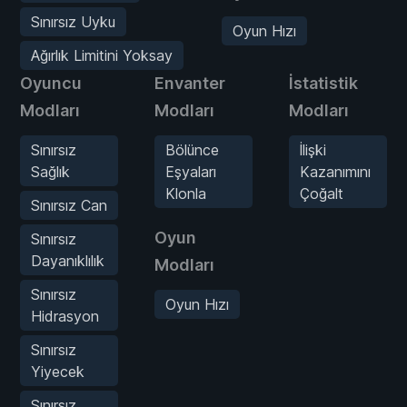
Sınırsız Uyku
Oyun Hızı
Ağırlık Limitini Yoksay
Oyuncu
Envanter
İstatistik
Modları
Modları
Modları
Sınırsız
Bölünce
İlişki
Sağlık
Eşyaları
Kazanımını
Klonla
Çoğalt
Sınırsız Can
Oyun
Sınırsız
Dayanıklılık
Modları
Sınırsız
Oyun Hızı
Hidrasyon
Sınırsız
Yiyecek
Sınırsız