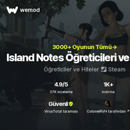
wemod
3000+ Oyunun Tümü→
Island Notes Öğreticileri ve 
Öğreticiler ve Hileler
Steam
4.9/5
1K+
37K inceleme
indirme
Güvenli
VirusTotal taraması
ColonelRVH tarafından ↗