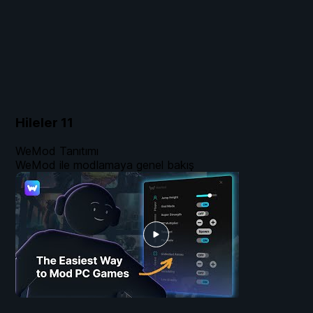
Hileler
11
WeMod Tanıtımı
WeMod ile modlamaya genel bakış