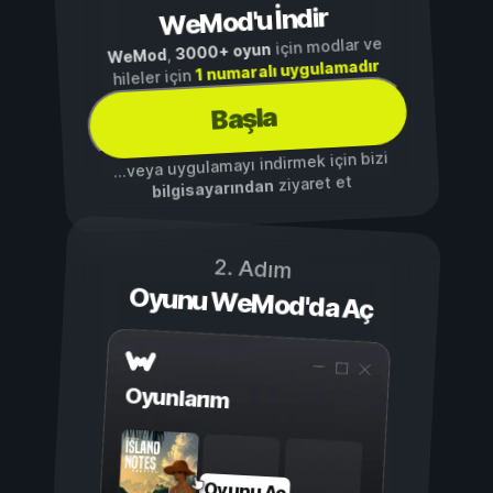
WeMod'u İndir
için modlar ve
3000+ oyun
,
WeMod
1 numaralı uygulamadır
hileler için
Başla
...veya uygulamayı indirmek için bizi
ziyaret et
bilgisayarından
2. Adım
Oyunu WeMod'da Aç
Oyunlarım
Oyunu Aç