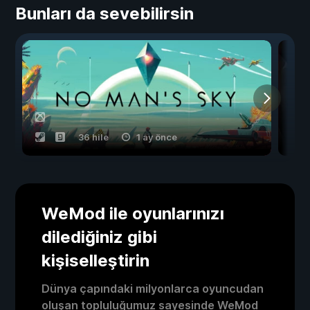
Bunları da sevebilirsin
36 hile
1 ay önce
WeMod ile oyunlarınızı
dilediğiniz gibi
kişiselleştirin
Dünya çapındaki milyonlarca oyuncudan
oluşan topluluğumuz sayesinde WeMod