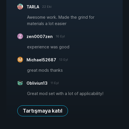
TARLA
22 Eki
Awesome work. Made the grind for
materials a lot easier
zen0007zen
16 Eyl
experience was good
Michael52687
13 Eyl
great mods thanks
Obliviun13
11 Eyl
Great mod set with a lot of applicability!
Tartışmaya katıl