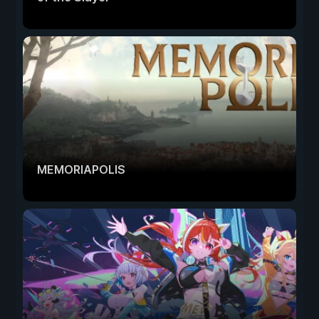
MEMORIAPOLIS