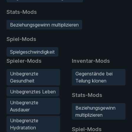
Stats-Mods
Beziehungsgewinn multiplizieren
Spiel-Mods
Spielgeschwindigkeit
Spieler-Mods
Inventar-Mods
Unbegrenzte
Gegenstände bei
Gesundheit
Teilung klonen
Unbegrenztes Leben
Stats-Mods
Unbegrenzte
Beziehungsgewinn
Ausdauer
multiplizieren
Unbegrenzte
Hydratation
Spiel-Mods