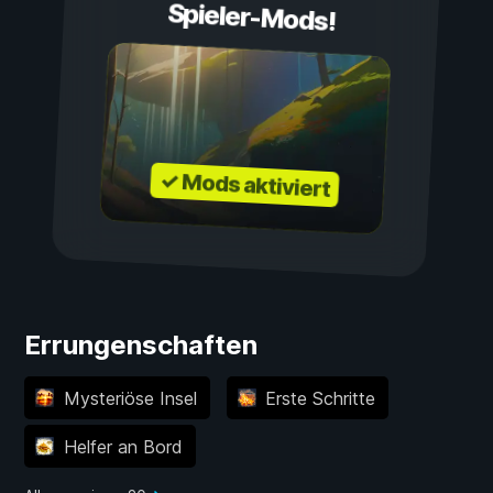
Spieler-Mods!
✓ Mods aktiviert
Errungenschaften
Mysteriöse Insel
Erste Schritte
Helfer an Bord