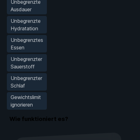
Unbegrenzte
Ausdauer
Unbegrenzte
Hydratation
Unbegrenztes
Essen
Unbegrenzter
Sauerstoff
Unbegrenzter
Schlaf
Gewichtslimit
ignorieren
Wie funktioniert es?