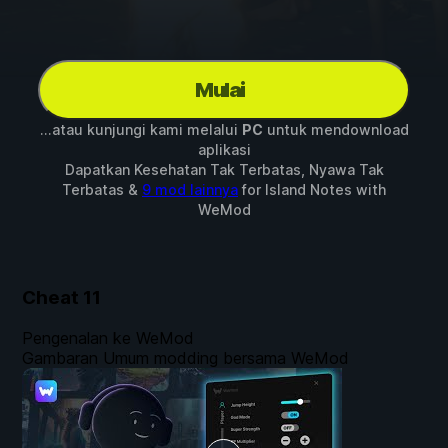
Mulai
...atau kunjungi kami melalui
PC
untuk mendownload
aplikasi
Dapatkan Kesehatan Tak Terbatas, Nyawa Tak
Terbatas &
9 mod lainnya
for
Island Notes
with
WeMod
Cheat
11
Pengenalan ke WeMod
Gambaran Umum modding bersama WeMod