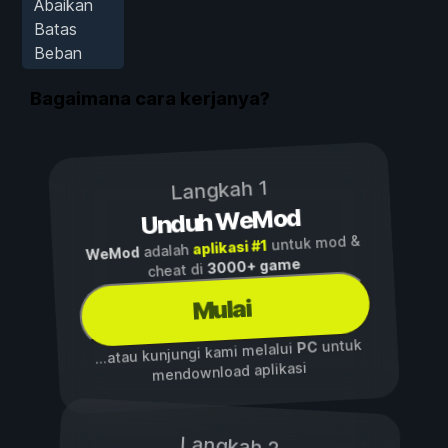
Abaikan
Batas
Beban
Bagaimana cara kerjanya?
Langkah 1
Unduh WeMod
untuk mod &
aplikasi #1
adalah
WeMod
3000+ game
cheat di
Mulai
untuk
PC
...atau kunjungi kami melalui
mendownload aplikasi
Langkah 2