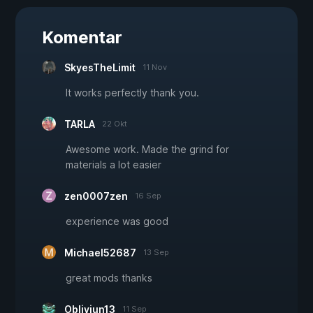
Komentar
SkyesTheLimit
11 Nov
It works perfectly thank you.
TARLA
22 Okt
Awesome work. Made the grind for
materials a lot easier
zen0007zen
16 Sep
experience was good
Michael52687
13 Sep
great mods thanks
Obliviun13
11 Sep