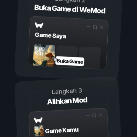
Buka Game di WeMod
Game Saya
Buka Game
Langkah 3
Alihkan Mod
Game Kamu