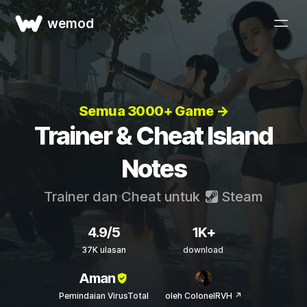
wemod
Semua 3000+ Game →
Trainer & Cheat Island
Notes
Trainer dan Cheat untuk
Steam
4.9/5
1K+
37K ulasan
download
Aman
Pemindaian VirusTotal
oleh ColonelRVH ↗