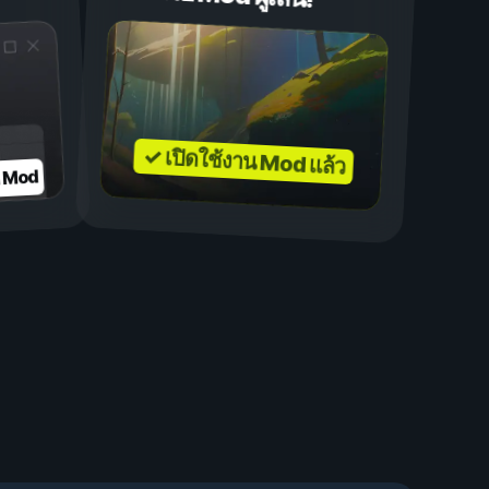
✓ เปิดใช้งาน Mod แล้ว
บ Mod