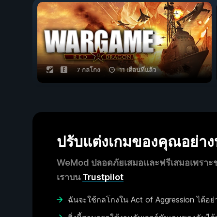
7 กลโกง
11 เดือนที่แล้ว
ปรับแต่งเกมของคุณอย่า
WeMod ปลอดภัยเสมอและฟรีเสมอเพราะชุมช
เราบน
Trustpilot
ฉันจะใช้กลโกงใน Act of Aggression ได้อย่