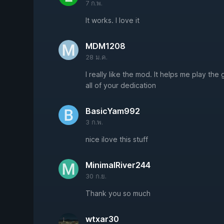
7 ก.พ.
It works. I love it
MDM1208
28 ม.ค.
I really like the mod. It helps me play th
all of your dedication
BasicYam992
3 ก.พ.
nice ilove this stuff
MinimalRiver244
30 ก.ย.
Thank you so much
wtxar30