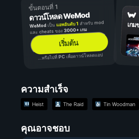
ขั้นตอนที่ 1
ดาวน์โหลด WeMod
สำหรับ mod
แอพอันดับ 1
เกม
เป็น
WeMod
3000+ เกม
และ cheats ของ
เริ่มต้น
เพื่อดาวน์โหลดแอป
PC
...หรือไปที่
ความสำเร็จ
Heist
The Raid
Tin Woodman
คุณอาจชอบ