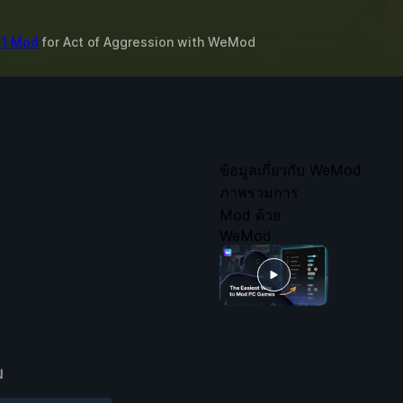
ก 1 Mod
for
Act of Aggression
with
WeMod
ข้อมูลเกี่ยวกับ WeMod
ภาพรวมการ
Mod ด้วย
WeMod
ม