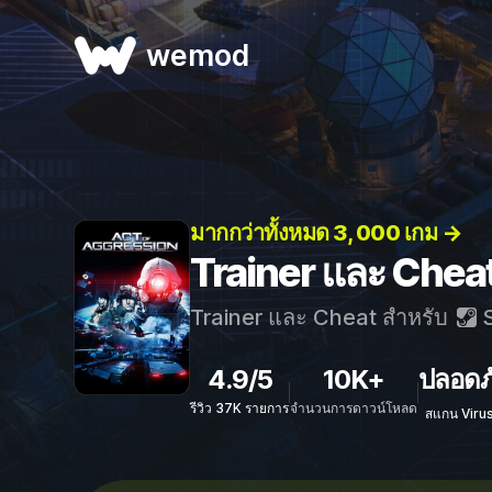
wemod
มากกว่าทั้งหมด 3, 000 เกม →
Trainer และ Chea
Trainer และ Cheat สำหรับ
S
4.9/5
10K+
ปลอดภ
รีวิว 37K รายการ
จำนวนการดาวน์โหลด
สแกน Viru