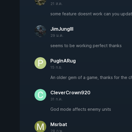
21 ส.ค.
some feature doesnt work can you updat
JimJungIll
29 ม.ค.
seems to be working perfect thanks
PugInARug
15 ก.ย.
An older gem of a game, thanks for the c
CleverCrown920
31 ก.ค.
God mode affects enemy units
Msrbat
28 ก.พ.