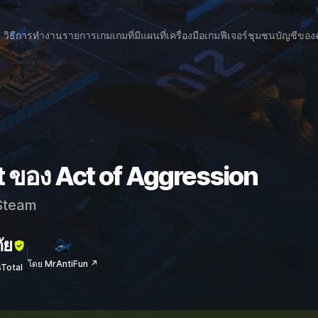
วิธีการทำงาน
รายการเกม
เกมที่มีแผนที่
เครื่องมือเกม
ฟีเจอร์
ชุมชน
บัญชีของ
t ของ Act of Aggression
team
ัย
โดย MrAntiFun ↗
sTotal