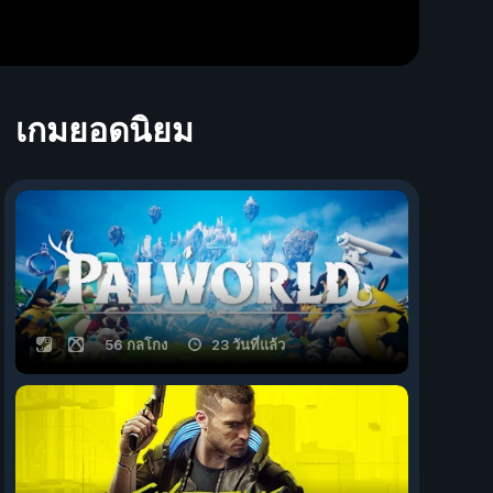
เกมยอดนิยม
56 กลโกง
23 วันที่แล้ว