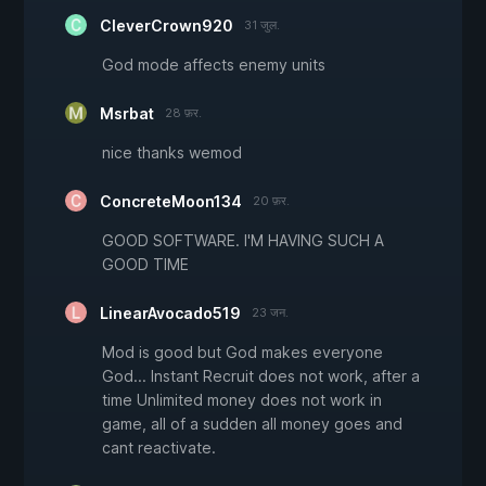
CleverCrown920
31 जुल.
God mode affects enemy units
Msrbat
28 फ़र.
nice thanks wemod
ConcreteMoon134
20 फ़र.
GOOD SOFTWARE. I'M HAVING SUCH A
GOOD TIME
LinearAvocado519
23 जन.
Mod is good but God makes everyone
God... Instant Recruit does not work, after a
time Unlimited money does not work in
game, all of a sudden all money goes and
cant reactivate.