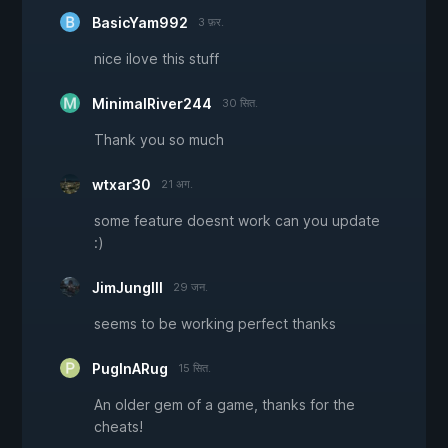
BasicYam992
3 फ़र.
nice ilove this stuff
MinimalRiver244
30 सित.
Thank you so much
wtxar30
21 अग.
some feature doesnt work can you update
:)
JimJungIll
29 जन.
seems to be working perfect thanks
PugInARug
15 सित.
An older gem of a game, thanks for the
cheats!