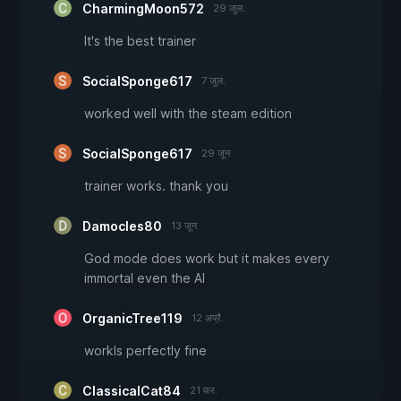
CharmingMoon572
29 जुल.
It's the best trainer
SocialSponge617
7 जुल.
worked well with the steam edition
SocialSponge617
29 जून
trainer works. thank you
Damocles80
13 जून
God mode does work but it makes every
immortal even the AI
OrganicTree119
12 अप्रै.
workls perfectly fine
ClassicalCat84
21 फ़र.