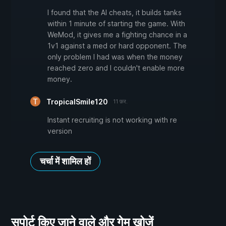
I found that the AI cheats, it builds tanks
within 1 minute of starting the game. With
WeMod, it gives me a fighting chance in a
1v1 against a med or hard opponent. The
only problem I had was when the money
reached zero and I couldn't enable more
money.
TropicalSmile120
11 फ़र.
Instant recruiting is not working with re
version
चर्चा में शामिल हों
सपोर्ट किए जाने वाले और गेम खोजें