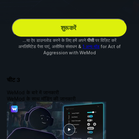
शुरू करें
...या ऐप डाउनलोड करने के लिए हमें अपने
पीसी
पर विज़िट करें
अनलिमिटेड पैसा पाएं, असीमित संसाधन &
1 अन्य मॉड
for
Act of
Aggression
with
WeMod
चीट
3
WeMod के बारे में जानकारी
WeMod के साथ मॉडिंग की जानकारी