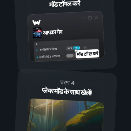
मॉड टॉगल करें
आपका गेम
चालू है
बंद है
अनलिमिटेड हेल्थ
मॉड टॉगल करें
अनलिमिटेड स्टैमिना
चरण 4
प्लेयर मॉड के साथ खेलें!