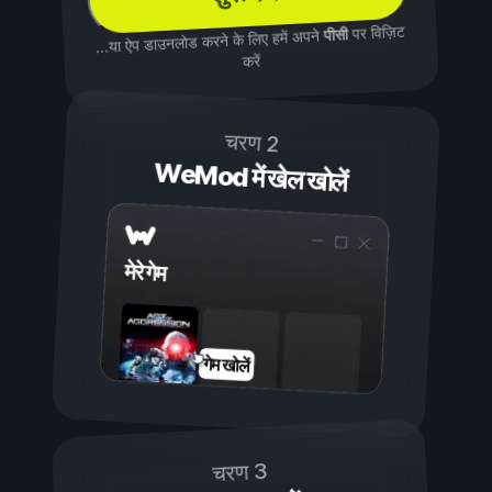
पर विज़िट
पीसी
...या ऐप डाउनलोड करने के लिए हमें अपने
करें
चरण 2
WeMod में खेल खोलें
मेरे गेम
गेम खोलें
चरण 3