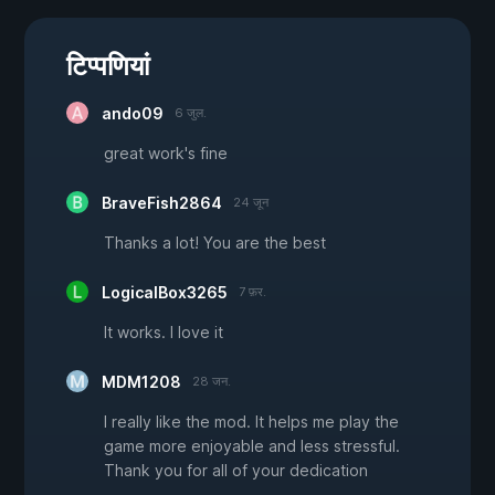
टिप्पणियां
ando09
6 जुल.
great work's fine
BraveFish2864
24 जून
Thanks a lot! You are the best
LogicalBox3265
7 फ़र.
It works. I love it
MDM1208
28 जन.
I really like the mod. It helps me play the
game more enjoyable and less stressful.
Thank you for all of your dedication