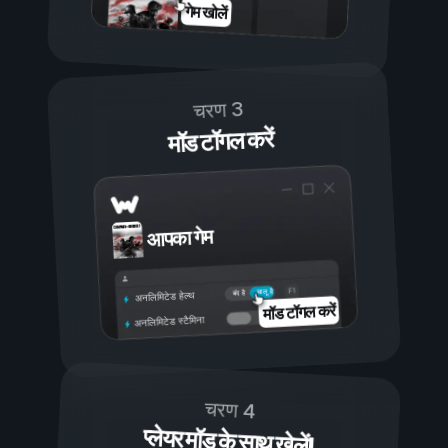
गेम खोलें
चरण 3
मॉड टॉगल करें
आपका गेम
चालू है
बंद है
अनलिमिटेड हेल्थ
मॉड टॉगल करें
अनलिमिटेड स्टैमिना
चरण 4
प्लेयर मॉड के साथ खेलें!