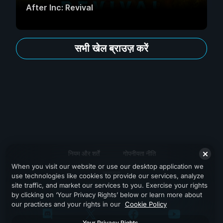
After Inc: Revival
सभी खेल ब्राउज़ करें
नियम और शर्तें
गोपनीयता नीति
When you visit our website or use our desktop application we
सहायता
use technologies like cookies to provide our services, analyze
site traffic, and market our services to you. Exercise your rights
by clicking on ‘Your Privacy Rights’ below or learn more about
our practices and your rights in our
Cookie Policy
Your Privacy Rights