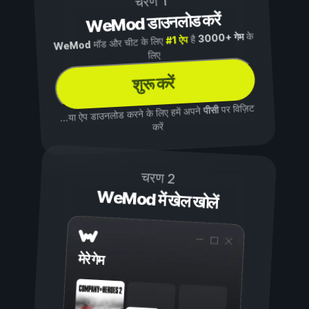
चरण 1
WeMod डाउनलोड करें
के
3000+ गेम
है
#1 ऐप
मॉड और चीट के लिए
WeMod
लिए
शुरू करें
पर विज़िट
पीसी
...या ऐप डाउनलोड करने के लिए हमें अपने
करें
चरण 2
WeMod में खेल खोलें
मेरे गेम