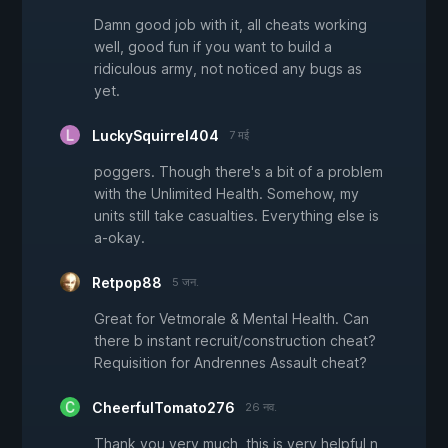
Damn good job with it, all cheats working
well, good fun if you want to build a
ridiculous army, not noticed any bugs as
yet.
LuckySquirrel404
7 मई
poggers. Though there's a bit of a problem
with the Unlimited Health. Somehow, my
units still take casualties. Everything else is
a-okay.
Retpop88
5 जन.
Great for Vetmorale & Mental Health. Can
there b instant recruit/construction cheat?
Requisition for Andrennes Assault cheat?
CheerfulTomato276
26 नव.
Thank you very much, this is very helpful n