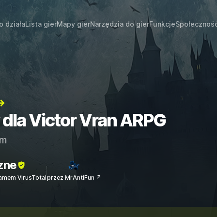
o działa
Lista gier
Mapy gier
Narzędzia do gier
Funkcje
Społecznoś
→
y dla Victor Vran ARPG
am
zne
amem VirusTotal
przez MrAntiFun ↗