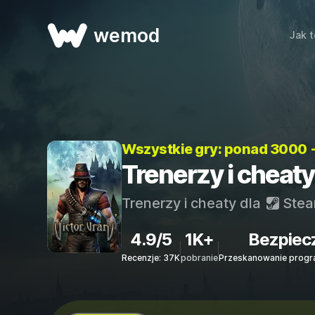
wemod
Jak t
Wszystkie gry: ponad 3000 
Trenerzy i cheat
Trenerzy i cheaty dla
Ste
4.9/5
1K+
Bezpiec
Recenzje: 37K
pobranie
Przeskanowanie progr