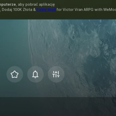
puterze
, aby pobrać aplikację
, Dodaj 100K Złota &
1 inny mod
for
Victor Vran ARPG
with
WeMo