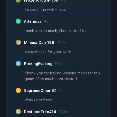
FrozenCrown4158
9 jul
To much fun with these.
AGeniuss
4 jun
thank you so much, I had a lot of fun.
MinimalCorn186
30 jan
Many thanks for your work.
BrokingEvoking
5 set
Thank you for having working mods for this
game. Very much appreciated
SupremeOnion94
3 jul
Works perfectly!
DestinedTree414
17 abr