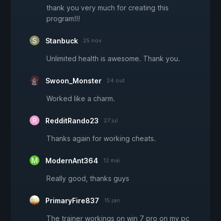
thank you very much for creating this
program!!!
Stanbuck
25 nov
Unlimited health is awesome. Thank you.
Swoon_Monster
24 out
Worked like a charm.
RedditRando23
27 jul
Thanks again for working cheats.
ModernAnt364
12 mai
Really good, thanks guys
PrimaryFire837
15 jan
The trainer workings on win 7 pro on my pc