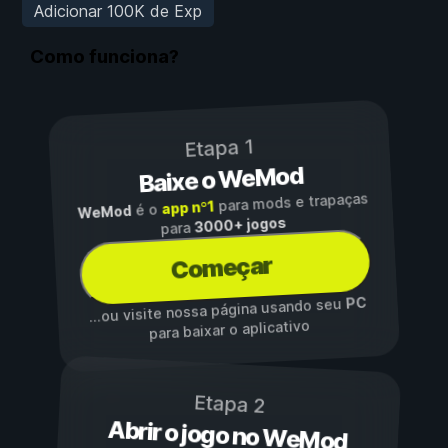
Adicionar 100K de Exp
Como funciona?
Etapa 1
Baixe o WeMod
para mods e trapaças
app nº1
é o
WeMod
3000+ jogos
para
Começar
PC
...ou visite nossa página usando seu
para baixar o aplicativo
Etapa 2
Abrir o jogo no WeMod