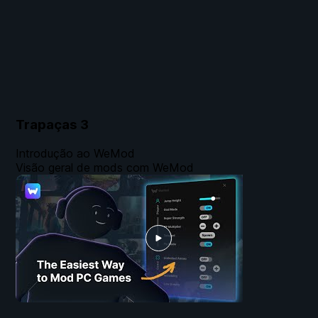
Trapaças
3
Introdução ao WeMod
Visão geral de mods com WeMod