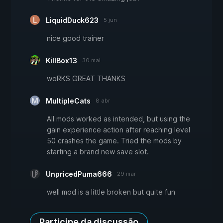
LiquidDuck623
5 jun
nice good trainer
KillBox13
30 mai
woRKS GREAT THANKS
MultipleCats
8 abr
All mods worked as intended, but using the
gain experience action after reaching level
50 crashes the game. Tried the mods by
starting a brand new save slot.
UnpricedPuma666
29 mar
well mod is a little broken but quite fun
Participe da discussão