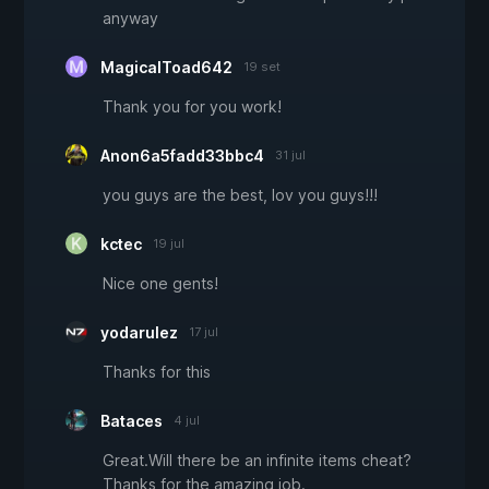
anyway
MagicalToad642
19 set
Thank you for you work!
Anon6a5fadd33bbc4
31 jul
you guys are the best, lov you guys!!!
kctec
19 jul
Nice one gents!
yodarulez
17 jul
Thanks for this
Bataces
4 jul
Great.Will there be an infinite items cheat?
Thanks for the amazing job.