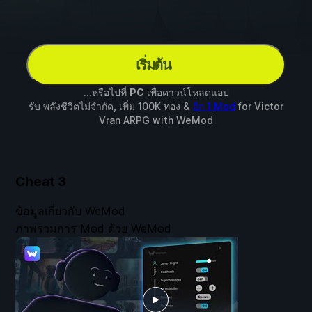
เริ่มต้น
...หรือไปที่
PC
เพื่อดาวน์โหลดแอป
รับ พลังชีวิตไม่จำกัด, เพิ่ม 100K ทอง &
อีก 1 Mod
for
Victor
Vran ARPG
with
WeMod
Cheat
3
ข้อมูลเกี่ยวกับ WeMod
ภาพรวมการ Mod ด้วย WeMod