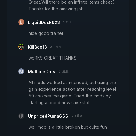
Great.Will there be an infinite items cheat?
Thanks for the amazing job.
LiquidDuck623
5 มิ.ย.
nice good trainer
KillBox13
30 พ.ค.
woRKS GREAT THANKS
MultipleCats
8 เม.ย.
All mods worked as intended, but using the
gain experience action after reaching level
50 crashes the game. Tried the mods by
starting a brand new save slot.
UnpricedPuma666
29 มี.ค.
well mod is a little broken but quite fun