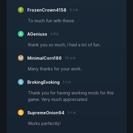
FrozenCrown4158
9 ก.ค.
To much fun with these.
AGeniuss
4 มิ.ย.
thank you so much, I had a lot of fun.
MinimalCorn186
30 ม.ค.
Many thanks for your work.
BrokingEvoking
5 ก.ย.
Thank you for having working mods for this
game. Very much appreciated
SupremeOnion94
3 ก.ค.
Works perfectly!