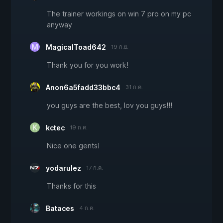
The trainer workings on win 7 pro on my pc
anyway
MagicalToad642
19 ก.ย.
Thank you for you work!
Anon6a5fadd33bbc4
31 ก.ค.
you guys are the best, lov you guys!!!
kctec
19 ก.ค.
Nice one gents!
yodarulez
17 ก.ค.
Thanks for this
Bataces
4 ก.ค.