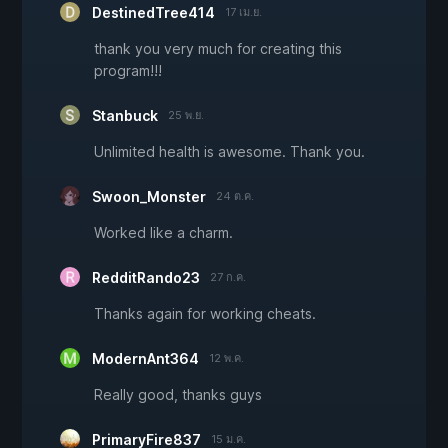
DestinedTree414
17 เม.ย.
thank you very much for creating this
program!!!
Stanbuck
25 พ.ย.
Unlimited health is awesome. Thank you.
Swoon_Monster
24 ต.ค.
Worked like a charm.
RedditRando23
27 ก.ค.
Thanks again for working cheats.
ModernAnt364
12 พ.ค.
Really good, thanks guys
PrimaryFire837
15 ม.ค.