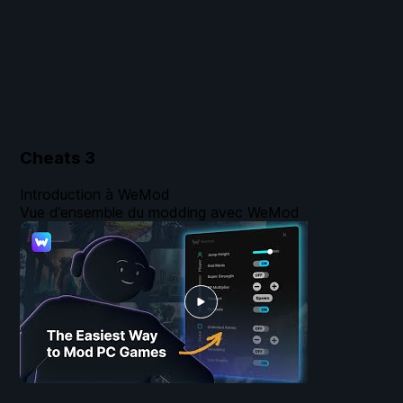
Cheats
3
Introduction à WeMod
Vue d’ensemble du modding avec WeMod