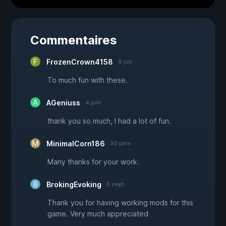
Commentaires
FrozenCrown4158
9 juil.
To much fun with these.
AGeniuss
4 juin
thank you so much, I had a lot of fun.
MinimalCorn186
30 janv.
Many thanks for your work.
BrokingEvoking
5 sept.
Thank you for having working mods for this
game. Very much appreciated