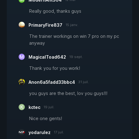
Really good, thanks guys
PrimaryFire837
15 janv.
The trainer workings on win 7 pro on my pc
anyway
MagicalToad642
19 sept.
Thank you for you work!
Anon6a5fadd33bbc4
31 juil.
you guys are the best, lov you guys!!!
kctec
19 juil.
Nice one gents!
yodarulez
17 juil.