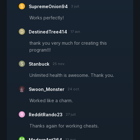
SupremeOnion94
3 juil.
Works perfectly!
DestinedTree414
17 avr.
thank you very much for creating this
program!!!
Stanbuck
25 nov.
Unlimited health is awesome. Thank you.
Swoon_Monster
24 oct.
Worked like a charm.
RedditRando23
27 juil.
Thanks again for working cheats.
ModernAnt364
12 mai