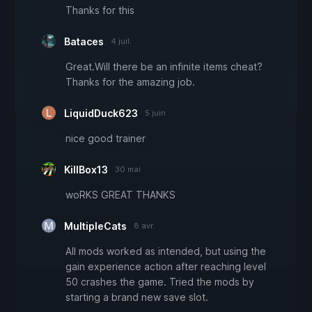
Thanks for this
Bataces
4 juil.
Great.Will there be an infinite items cheat?
Thanks for the amazing job.
LiquidDuck623
5 juin
nice good trainer
KillBox13
30 mai
woRKS GREAT THANKS
MultipleCats
8 avr.
All mods worked as intended, but using the
gain experience action after reaching level
50 crashes the game. Tried the mods by
starting a brand new save slot.