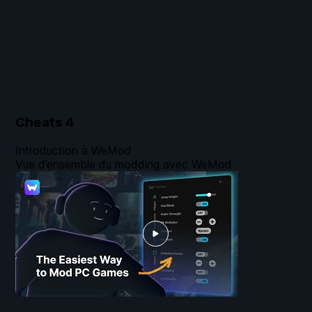
Cheats
4
Introduction à WeMod
Vue d’ensemble du modding avec WeMod