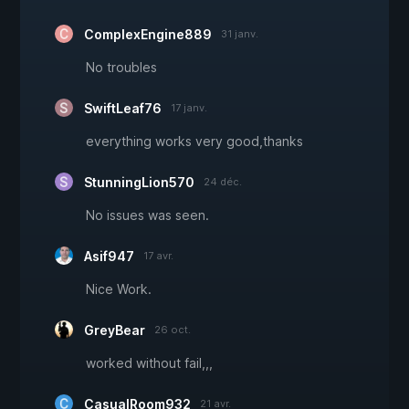
ComplexEngine889
31 janv.
No troubles
SwiftLeaf76
17 janv.
everything works very good,thanks
StunningLion570
24 déc.
No issues was seen.
Asif947
17 avr.
Nice Work.
GreyBear
26 oct.
worked without fail,,,
CasualRoom932
21 avr.