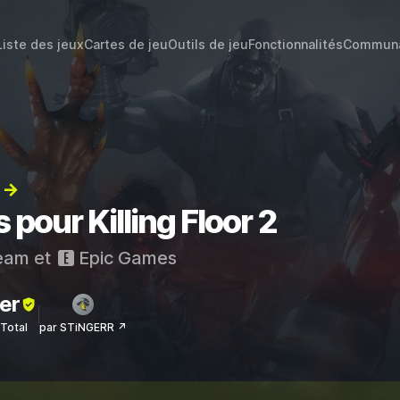
Liste des jeux
Cartes de jeu
Outils de jeu
Fonctionnalités
Commun
) →
 pour Killing Floor 2
eam
et
Epic Games
er
sTotal
par STiNGERR ↗