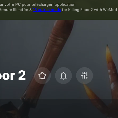
sur votre
PC
pour télécharger l’application
 Armure Illimitée &
18 autres mods
for
Killing Floor 2
with
WeMod