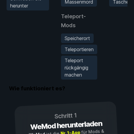
Massenmord
Taschenl
herunter
Teleport-
Mods
Speicherort
Teleportieren
Teleport
rückgängig
machen
Wie funktioniert es?
Schritt 1
WeMod herunterladen
für Mods &
Nr. 1-App
ist die