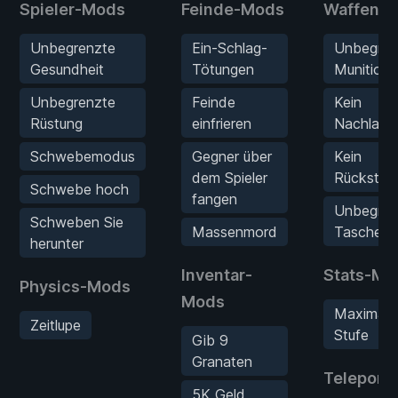
Spieler-Mods
Feinde-Mods
Waffen-
Unbegrenzte
Ein-Schlag-
Unbegren
Gesundheit
Tötungen
Munition
Unbegrenzte
Feinde
Kein
Rüstung
einfrieren
Nachlade
Schwebemodus
Gegner über
Kein
dem Spieler
Rückstoß
Schwebe hoch
fangen
Unbegren
Schweben Sie
Massenmord
Taschenl
herunter
Inventar-
Stats-Mo
Physics-Mods
Mods
Maximale
Zeitlupe
Stufe
Gib 9
Granaten
Teleport-
5K Geld