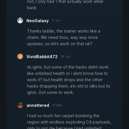
not, I only had 1 that actually work while
back
NeoGalaxy
11 Jul
Thanks laddie, the trainer works like a
charm. We need thou, way way more
updates, so let's work on that ok?
VividRabbit472
16 Jun
its ights. but some of the hacks didnt work.
like unlimited health or i dont know how to
work it? but health drops and the other
hacks (trapping them, etc etc's) idks but its
ights. Got some to work.
annettered
21 Mai
I had so much fun carpet bombing the
region with endless exploding C4 payloads,
only to not die because I had unlimited