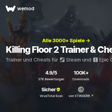
wemod
Alle 3000+ Spiele →
Killing Floor 2 Trainer & Ch
Trainer und Cheats für
Steam
und
Epic
4.9/5
100K+
37K Bewertungen
Downloads
Sicher
VirusTotal Scan
von STiNGERR ↗