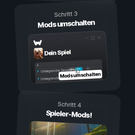
Schritt 3
Mods umschalten
Dein Spiel
Ein
Aus
Unbegrenzte Gesundheit
Mods umschalten
Unbegrenzte Ausdauer
Schritt 4
Spieler-Mods!