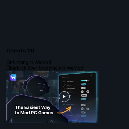
Cheats
20
Einführung in WeMod
Überblick über Modding mit WeMod