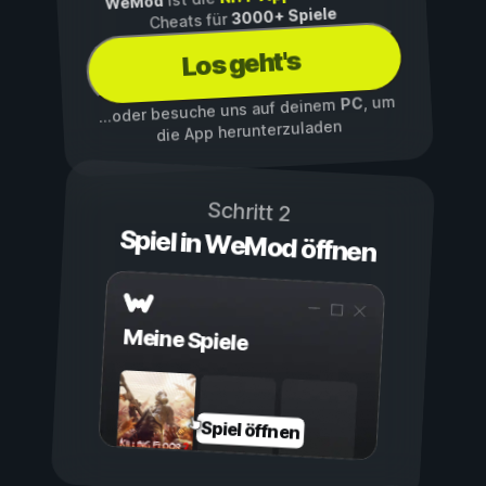
WeMod
3000+ Spiele
Cheats für
Los geht's
, um
PC
...oder besuche uns auf deinem
die App herunterzuladen
Schritt 2
Spiel in WeMod öffnen
Meine Spiele
Spiel öffnen