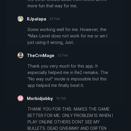
more fun that way for me.
RJpalapa
22 Feb
Some working well for me. However, the
*Max-Level does not work for me or am I
just using it wrong, Just.
TheCrnMage
22 Feb
Thank you very much for this app. It
especially helped me in Re2 remake. The
"No way out" mode is impossible but this
app helped me finally beat it.
Morbidjobby
16 Feb
THANK YOU FOR THIS. MAKES THE GAME
BETTER FOR ME. ONLY PROBLEM IS WHEN I
PLAY ONLINE OTHERS DONT SEE MY
BULLETS. DEAD GIVEAWAY AND O9FTEN