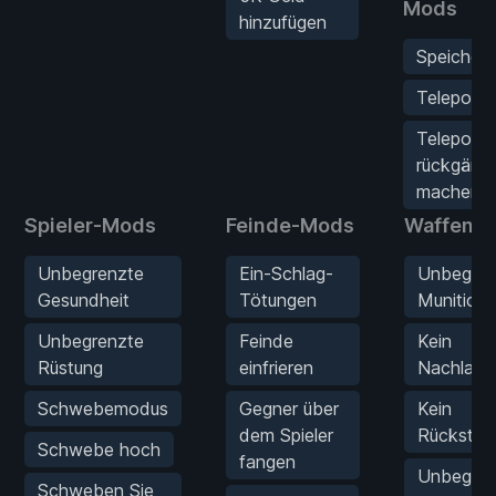
Mods
hinzufügen
Speichero
Teleporti
Teleport
rückgängi
machen
Spieler-Mods
Feinde-Mods
Waffen-
Unbegrenzte
Ein-Schlag-
Unbegren
Gesundheit
Tötungen
Munition
Unbegrenzte
Feinde
Kein
Rüstung
einfrieren
Nachlade
Schwebemodus
Gegner über
Kein
dem Spieler
Rückstoß
Schwebe hoch
fangen
Unbegren
Schweben Sie