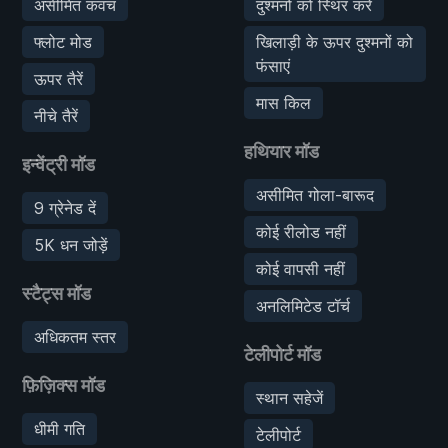
असीमित कवच
दुश्मनों को स्थिर करें
फ्लोट मोड
खिलाड़ी के ऊपर दुश्मनों को
फंसाएं
ऊपर तैरें
मास किल
नीचे तैरें
हथियार मॉड
इन्वेंट्री मॉड
असीमित गोला-बारूद
9 ग्रेनेड दें
कोई रीलोड नहीं
5K धन जोड़ें
कोई वापसी नहीं
स्टैट्स मॉड
अनलिमिटेड टॉर्च
अधिकतम स्तर
टेलीपोर्ट मॉड
फ़िज़िक्स मॉड
स्थान सहेजें
धीमी गति
टेलीपोर्ट