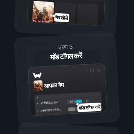
गेम खोलें
चरण 3
मॉड टॉगल करें
आपका गेम
चालू है
बंद है
अनलिमिटेड हेल्थ
मॉड टॉगल करें
अनलिमिटेड स्टैमिना