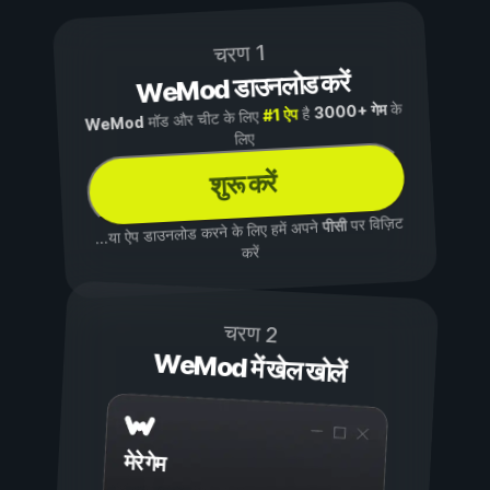
चरण 1
WeMod डाउनलोड करें
के
3000+ गेम
है
#1 ऐप
मॉड और चीट के लिए
WeMod
लिए
शुरू करें
पर विज़िट
पीसी
...या ऐप डाउनलोड करने के लिए हमें अपने
करें
चरण 2
WeMod में खेल खोलें
मेरे गेम