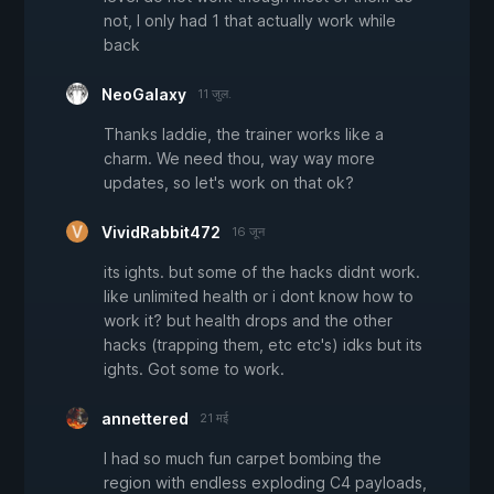
not, I only had 1 that actually work while
back
NeoGalaxy
11 जुल.
Thanks laddie, the trainer works like a
charm. We need thou, way way more
updates, so let's work on that ok?
VividRabbit472
16 जून
its ights. but some of the hacks didnt work.
like unlimited health or i dont know how to
work it? but health drops and the other
hacks (trapping them, etc etc's) idks but its
ights. Got some to work.
annettered
21 मई
I had so much fun carpet bombing the
region with endless exploding C4 payloads,