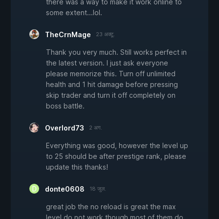
there was a way to make it work online to
some extent...lol.
TheCrnMage
23 अक्टू.
Thank you very much. Still works perfect in
the latest version. I just ask everyone
please memorize this. Turn off unlimited
health and 1 hit damage before pressing
skip trader and turn it off completely on
boss battle.
Overlord73
2 अग.
Everything was good, however the level up
to 25 should be after prestige rank, please
update this thanks!
donte0608
18 जुल.
great job the no reload is great the max
level do not work though most of them do