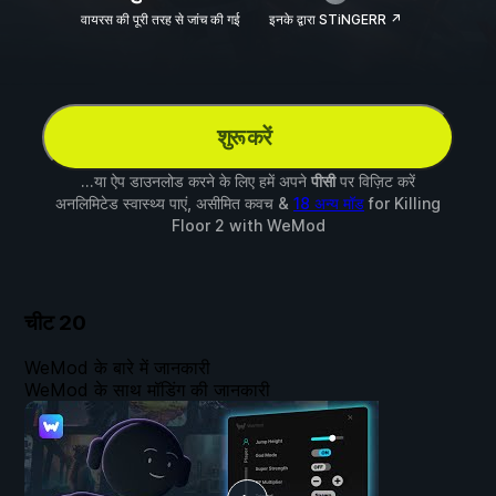
वायरस की पूरी तरह से जांच की गई
इनके द्वारा STiNGERR ↗
शुरू करें
...या ऐप डाउनलोड करने के लिए हमें अपने
पीसी
पर विज़िट करें
अनलिमिटेड स्वास्थ्य पाएं, असीमित कवच &
18 अन्य मॉड
for
Killing
Floor 2
with
WeMod
चीट
20
WeMod के बारे में जानकारी
WeMod के साथ मॉडिंग की जानकारी