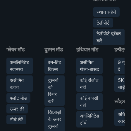
स्थान सहेजें
टेलीपोर्ट
टेलीपोर्ट पूर्ववत
करें
प्लेयर मॉड
दुश्मन मॉड
हथियार मॉड
इन्वेंट्री
अनलिमिटेड
वन-हिट
असीमित
9 ग्रेने
स्वास्थ्य
किल्स
गोला-बारूद
दें
असीमित
दुश्मनों
कोई रीलोड
5K धन
कवच
को
नहीं
जोड़ें
स्थिर
फ्लोट मोड
कोई वापसी
करें
स्टैट्स म
नहीं
ऊपर तैरें
खिलाड़ी
अधिकत
अनलिमिटेड
के ऊपर
नीचे तैरें
स्तर
टॉर्च
दुश्मनों