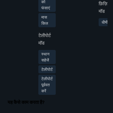
को
फ़िज़िक्स
फंसाएं
मॉड
मास
धीमी गत
किल
टेलीपोर्ट
मॉड
स्थान
सहेजें
टेलीपोर्ट
टेलीपोर्ट
पूर्ववत
करें
यह कैसे काम करता है?