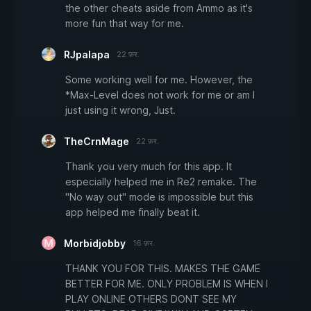
the other cheats aside from Ammo as it's
more fun that way for me.
RJpalapa
22 फ़र.
Some working well for me. However, the
*Max-Level does not work for me or am I
just using it wrong, Just.
TheCrnMage
22 फ़र.
Thank you very much for this app. It
especially helped me in Re2 remake. The
"No way out" mode is impossible but this
app helped me finally beat it.
Morbidjobby
16 फ़र.
THANK YOU FOR THIS. MAKES THE GAME
BETTER FOR ME. ONLY PROBLEM IS WHEN I
PLAY ONLINE OTHERS DONT SEE MY