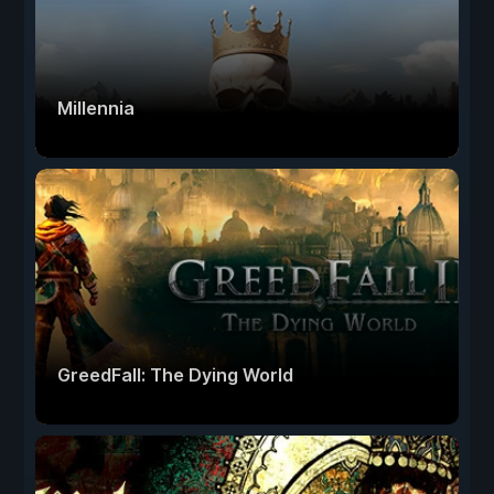
Millennia
GreedFall: The Dying World