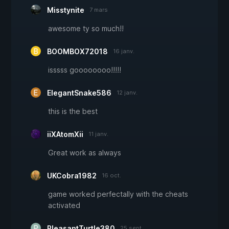
Misstynite
7 mars
awesome ty so much!!
BOOMBOX72018
16 janv.
isssss goooooooo!!!!!
ElegantSnake586
12 janv.
this is the best
iiXAtomXii
11 janv.
Great work as always
UKCobra1982
16 oct.
game worked perfectally with the cheats
activated
PleasantTurtle380
25 sept.