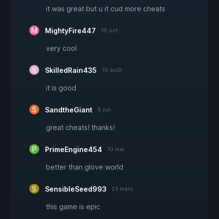
it was great but u it cud more cheats
MightyFire447
16 oct.
very cool
SkilledRain435
19 août
it is good
SandtheGiant
8 juil.
great cheats! thanks!
PrimeEngine454
10 mai
better than glove world
SensibleSeed993
23 mars
this game is epic