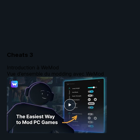
Cheats
3
Introduction à WeMod
Vue d’ensemble du modding avec WeMod