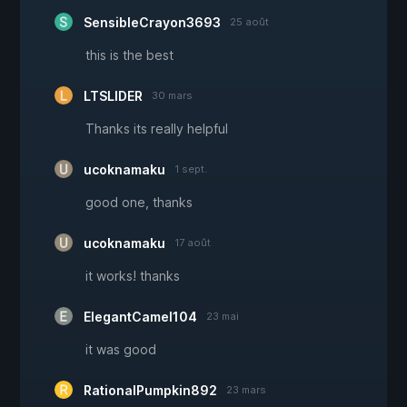
SensibleCrayon3693
25 août
this is the best
LTSLIDER
30 mars
Thanks its really helpful
ucoknamaku
1 sept.
good one, thanks
ucoknamaku
17 août
it works! thanks
ElegantCamel104
23 mai
it was good
RationalPumpkin892
23 mars