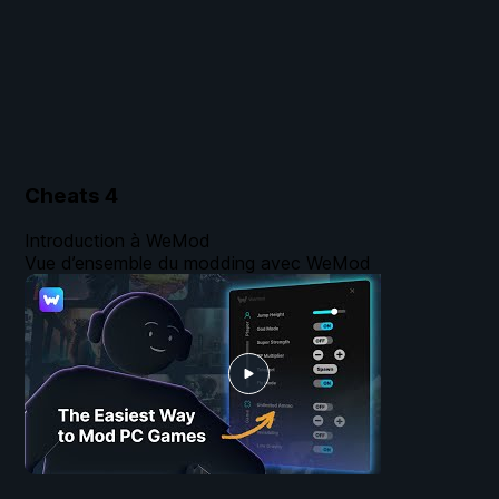
Cheats
4
Introduction à WeMod
Vue d’ensemble du modding avec WeMod