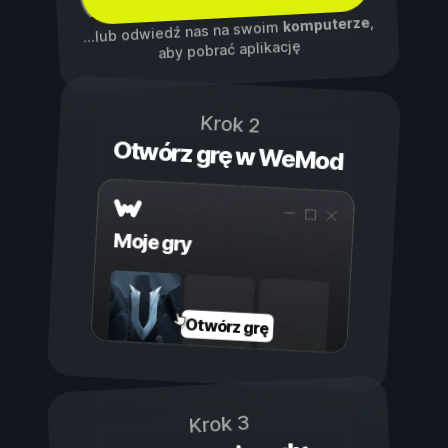
,
komputerze
...lub odwiedź nas na swoim
aby pobrać aplikację
Krok 2
Otwórz grę w WeMod
Moje gry
Otwórz grę
Krok 3