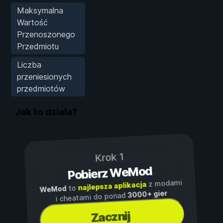
Maksymalna
Wartość
Przenoszonego
Przedmiotu
Liczba
przeniesionych
przedmiotów
Jak to działa?
Krok 1
Pobierz WeMod
z modami
najlepsza aplikacja
to
WeMod
3000+ gier
i cheatami do ponad
Zacznij