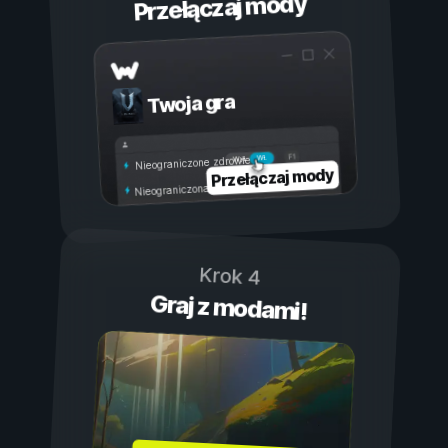
Przełączaj mody
Twoja gra
Wł.
Wył.
Nieograniczone zdrowie
Przełączaj mody
Nieograniczona wytrzymałość
Krok 4
Graj z modami!