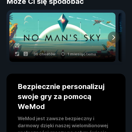
Może Ci się spodobać
36 cheatów
1 miesiąc temu
Bezpiecznie personalizuj
swoje gry za pomocą
WeMod
WeMod jest zawsze bezpieczny i
darmowy dzięki naszej wielomilionowej