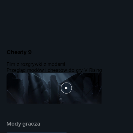
Cheaty
9
Film z rozgrywki z modami
Przegląd modów i cheatów do gry V Rising
Mody gracza