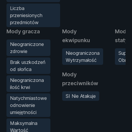
Liczba
przeniesionych
przedmiotów
Mody gracza
Mody
Mody
ekwipunku
statys
Nieograniczone
zdrowie
Nieograniczona
Super
Wytrzymałość
Obraż
Brak uszkodzeń
od słońca
Mody
Nieograniczona
przeciwników
ilość krwi
SI Nie Atakuje
Natychmiastowe
odnowienie
umiejętności
Maksymalna
Wartość