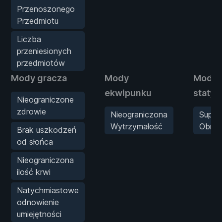
Przenoszonego
Przedmiotu
Liczba
przeniesionych
przedmiotów
Mody gracza
Mody
Mody
ekwipunku
statys
Nieograniczone
zdrowie
Nieograniczona
Super
Wytrzymałość
Obraż
Brak uszkodzeń
od słońca
Nieograniczona
ilość krwi
Natychmiastowe
odnowienie
umiejętności