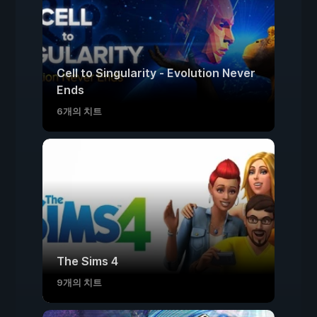
Cell to Singularity - Evolution Never
Ends
6개의 치트
The Sims 4
9개의 치트