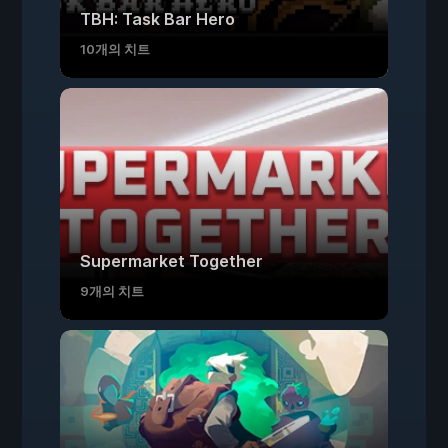
TBH: Task Bar Hero
10개의 치트
Supermarket Together
9개의 치트