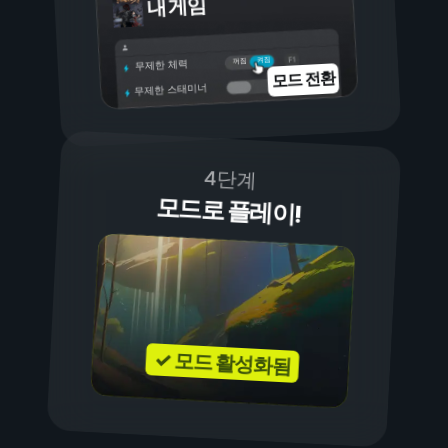
내 게임
켜짐
꺼짐
무제한 체력
모드 전환
무제한 스태미너
4단계
모드로 플레이!
✓ 모드 활성화됨