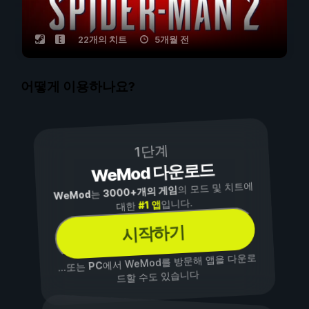
22개의 치트
5개월 전
어떻게 이용하나요?
1단계
WeMod 다운로드
의 모드 및 치트에
3000+개의 게임
는
WeMod
입니다.
#1 앱
대한
시작하기
에서 WeMod를 방문해 앱을 다운로
PC
...또는
드할 수도 있습니다