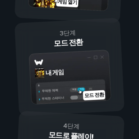
게임 열기
3단계
모드 전환
내 게임
켜짐
꺼짐
무제한 체력
모드 전환
무제한 스태미너
4단계
모드로 플레이!