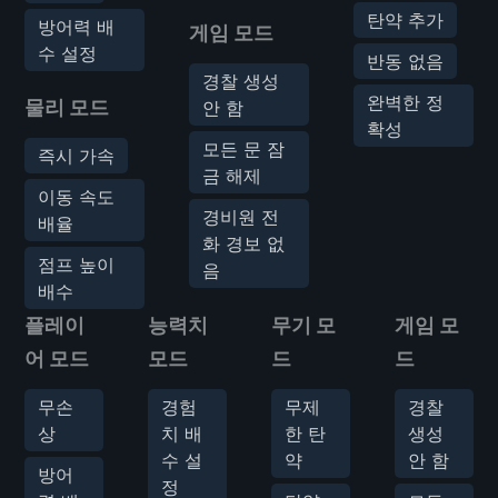
탄약 추가
방어력 배
게임 모드
수 설정
반동 없음
경찰 생성
완벽한 정
물리 모드
안 함
확성
모든 문 잠
즉시 가속
금 해제
이동 속도
경비원 전
배율
화 경보 없
점프 높이
음
배수
플레이
능력치
무기 모
게임 모
어 모드
모드
드
드
무손
경험
무제
경찰
상
치 배
한 탄
생성
수 설
약
안 함
방어
정