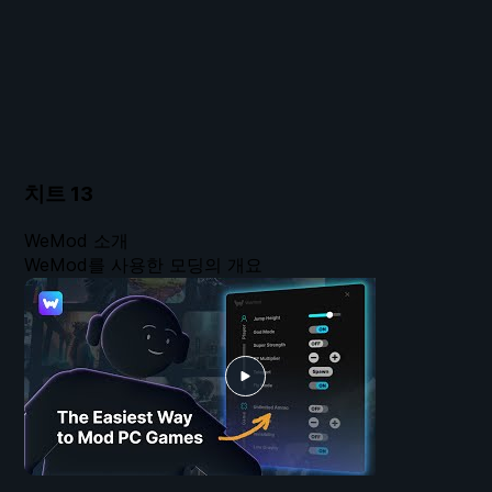
치트
13
WeMod 소개
WeMod를 사용한 모딩의 개요