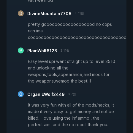
with we mod
DivineMountain7706
4 11월
pretty gooooooooooooooooood no cops
rich ima
coooooooooooooooooooooooooooooooooooooooooooooooooooooooooooo
PlainWolf6128
3 11월
Easy level upi went straight up to level 3510
and unlocking all the
weapons,tools,appearance,and mods for
the weapons,wemod the best!!!
OrganicWolf2449
8 7월
It was very fun with all of the mods/hacks, it
made it very easy to get money and not be
killed. I love using the inf ammo , the
perfect aim, and the no recoil thank you.