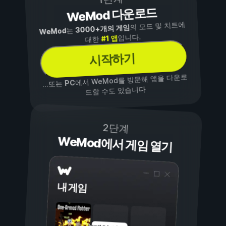
WeMod 다운로드
의 모드 및 치트에
3000+개의 게임
는
WeMod
입니다.
#1 앱
대한
시작하기
에서 WeMod를 방문해 앱을 다운로
PC
...또는
드할 수도 있습니다
2단계
WeMod에서 게임 열기
내 게임