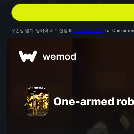
무손상 받기, 방어력 배수 설정 &
11개의 다른 모드
for
One-armed