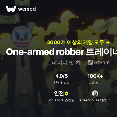
wemod
3000개 이상의 게임 모두 →
One-armed robber 트레
트레이너 및 치트
Steam
4.9/5
100K+
37K개 리뷰
다운로드
안전
VirusTotal 스캔됨
GreenHouse 제작 ↗