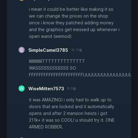
i mean it could be better like making it so
we can change the prices on the shop
since i know they patched adding money
and the graphics get messed up whenever i
open wand (wemod)
SimpleCamel3785
15 11월
IIIIIIIIIIIIIITTTTTTTTTTTTTT
WASSSSSSSSSSSS SO
FFFFFFFFFFFFFFFFFFFFFFUUUUUUUUUUUUUU
WiseMitten7573
8 3월
it was AMAZING! i only had to walk up to
doors that are locked and it automatically
opens and after 2 mansion heists i got
211k+ it was so COOL! u should try it. ONE
ARMED ROBBER.