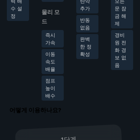
력 배
탄약
모든
수 설
추가
문 잠
물리 모
정
금 해
반동
드
제
없음
즉시
경비
완벽
가속
원 전
한 정
화 경
이동
확성
보 없
속도
음
배율
점프
높이
배수
어떻게 이용하나요?
1단계