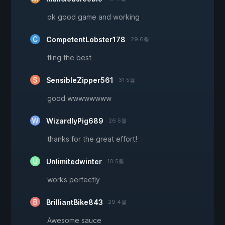
ok good game and working
CompetentLobster178
29 6월
fling the best
SensibleZipper561
31 5월
good wwwwwwww
WizardlyPig689
26 5월
thanks for the great effort!
Unlimitedwinter
10 5월
works perfectly
BrilliantBike843
29 4월
Awesome sauce