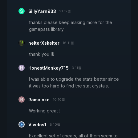
SillyYarn933
21 12월
thanks please keep making more for the
gamepass library
helterXskelter
16 11월
thank you !!!
HonestMonkey715
3 11월
I was able to upgrade the stats better since
it was too hard to find the stat crystals.
Ramaloke
10 10월
Working great !
Vividos1
8 10월
Excellent set of cheats, all of them seem to