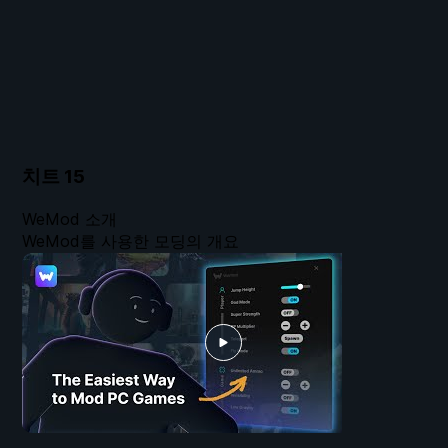
치트
15
WeMod 소개
WeMod를 사용한 모딩의 개요