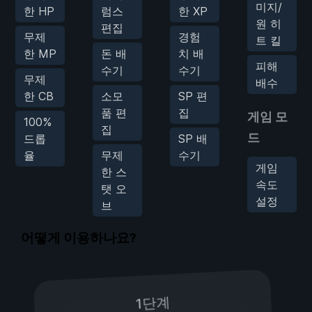
미지/
한 HP
럼스
한 XP
원 히
편집
무제
경험
트 킬
한 MP
돈 배
치 배
피해
수기
수기
무제
배수
한 CB
소모
SP 편
품 편
집
게임 모
100%
집
드
드롭
SP 배
율
무제
수기
게임
한 스
속도
탯 오
설정
브
어떻게 이용하나요?
1단계