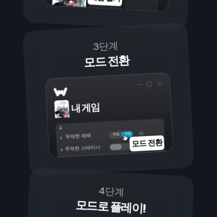
3단계
모드 전환
내 게임
켜짐
꺼짐
무제한 체력
모드 전환
무제한 스태미너
4단계
모드로 플레이!