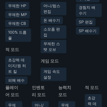
무제한 HP
머니/럼스
경험치 배
편집
수기
무제한 MP
돈 배수기
SP 편집
무제한 CB
소모품 편
SP 배수기
100% 드롭
집
율
무제한 스
적 모드
탯 오브
초강력 데
게임 모드
미지/원 히
트 킬
게임 속도
설정
피해 배수
플레이
인벤토
능력치
적 모드
어 모드
리 모드
모드
초강
력 데
무제
머니/
무제