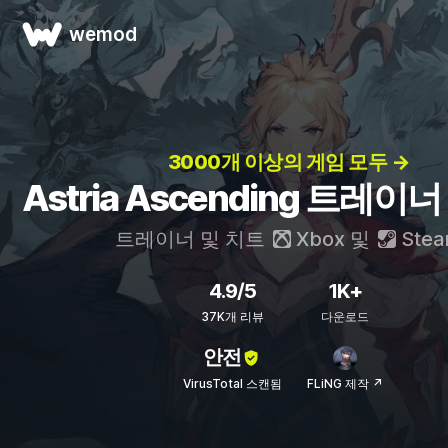
wemod
3000개 이상의 게임 모두 →
Astria Ascending 트레이
트레이너 및 치트
Xbox
및
Ste
4.9/5
1K+
37K개 리뷰
다운로드
안전
VirusTotal 스캔됨
FLiNG 제작 ↗