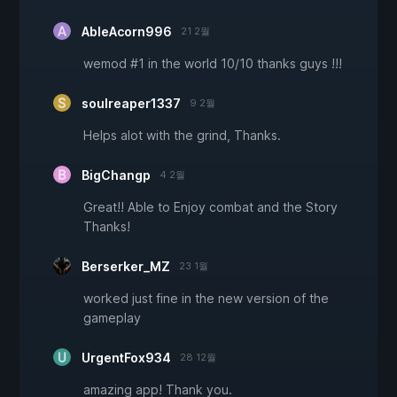
AbleAcorn996
21 2월
wemod #1 in the world 10/10 thanks guys !!!
soulreaper1337
9 2월
Helps alot with the grind, Thanks.
BigChangp
4 2월
Great!! Able to Enjoy combat and the Story
Thanks!
Berserker_MZ
23 1월
worked just fine in the new version of the
gameplay
UrgentFox934
28 12월
amazing app! Thank you.