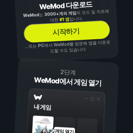
WeMod 다운로드
의 모드 및 치트에
3000+개의 게임
는
WeMod
입니다.
#1 앱
대한
시작하기
에서 WeMod를 방문해 앱을 다운로
PC
...또는
드할 수도 있습니다
2단계
WeMod에서 게임 열기
내 게임
게임 열기