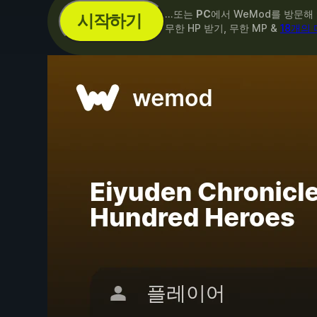
...또는
PC
에서 WeMod를 방문해
시작하기
무한 HP 받기, 무한 MP &
18개의