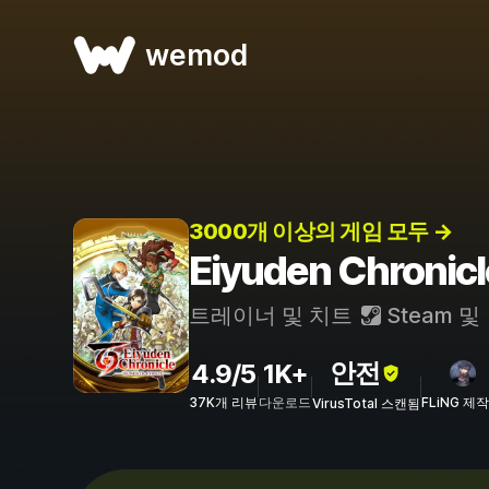
wemod
3000개 이상의 게임 모두 →
Eiyuden Chroni
트레이너 및 치트
Steam
및
안전
4.9/5
1K+
37K개 리뷰
다운로드
FLiNG 제작
VirusTotal 스캔됨