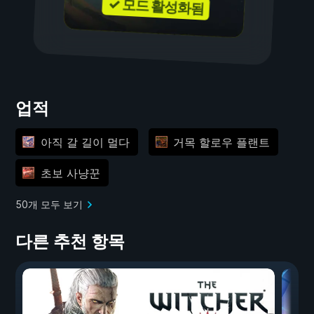
✓ 모드 활성화됨
업적
아직 갈 길이 멀다
거목 할로우 플랜트
초보 사냥꾼
50개 모두 보기
다른 추천 항목