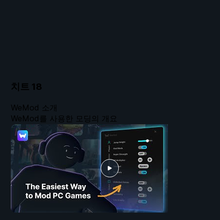
치트
18
WeMod 소개
WeMod를 사용한 모딩의 개요