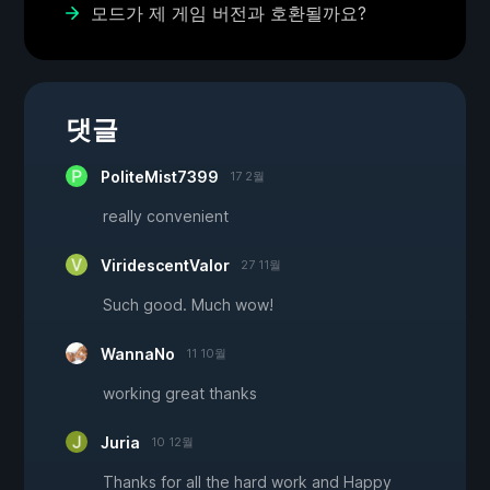
모드가 제 게임 버전과 호환될까요?
댓글
PoliteMist7399
17 2월
really convenient
ViridescentValor
27 11월
Such good. Much wow!
WannaNo
11 10월
working great thanks
Juria
10 12월
Thanks for all the hard work and Happy