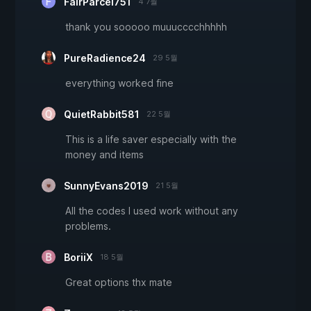
FairParcel751
4 7월
thank you sooooo muuucccchhhhh
PureRadience24
29 5월
everything worked fine
QuietRabbit581
22 5월
This is a life saver especially with the
money and items
SunnyEvans2019
21 5월
All the codes I used work without any
problems.
BoriiX
18 5월
Great options thx mate