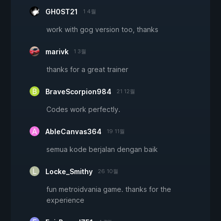
GH0ST21
1 4월
work with gog version too, thanks
marivk
1 3월
thanks for a great trainer
BraveScorpion984
21 12월
Codes work perfectly.
AbleCanvas364
19 11월
semua kode berjalan dengan baik
Locke_Smithy
26 10월
fun metroidvania game. thanks for the
experience