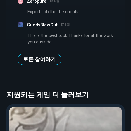
Zeropure
18 5월
Expert Job the the cheats.
GundyBlowOut
17 5월
This is the best tool. Thanks for all the work
you guys do.
토론 참여하기
지원되는 게임 더 둘러보기