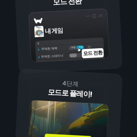
모드 전환
내 게임
켜짐
꺼짐
무제한 체력
모드 전환
무제한 스태미너
4단계
모드로 플레이!