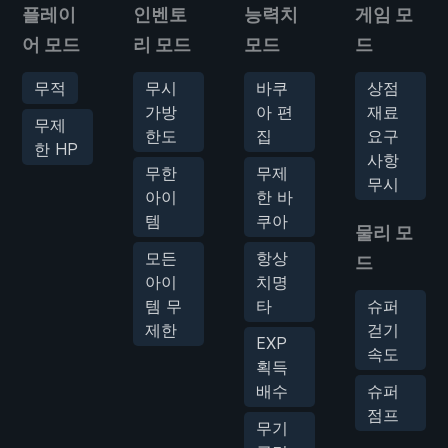
플레이
인벤토
능력치
게임 모
어 모드
리 모드
모드
드
무적
무시
바쿠
상점
가방
아 편
재료
무제
한도
집
요구
한 HP
사항
무한
무제
무시
아이
한 바
템
쿠아
물리 모
모든
항상
드
아이
치명
템 무
타
슈퍼
제한
걷기
EXP
속도
획득
배수
슈퍼
점프
무기