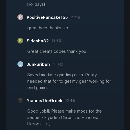
Holidays!
PositivePancake155
2 12월
great help thanks alot
Sidesho82
18 6월
Great cheats codes thank you
Junkuriboh
19 4월
Saved me time grinding cash. Really
needed that for to get my gear working for
end game.
YiannisTheGreek
10 4월
Good Job!!! Please make mods for the
sequel - Eiyuden Chronicle: Hundred
Heroes... :-)