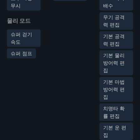
무시
배수
무기 공격
물리 모드
력 편집
슈퍼 걷기
기본 공격
속도
력 편집
슈퍼 점프
기본 물리
방어력 편
집
기본 마법
방어력 편
집
치명타 확
률 편집
기본 운 편
집