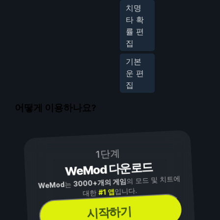
치명
타 확
률 편
집
기본
운 편
집
어떻게 이용하나요?
1단계
WeMod 다운로드
의 모드 및 치트에
3000+개의 게임
는
WeMod
입니다.
#1 앱
대한
시작하기