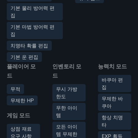
기본 물리 방어력 편
집
기본 마법 방어력 편
집
치명타 확률 편집
기본 운 편집
플레이어 모
인벤토리 모
능력치 모드
드
드
바쿠아 편
집
무적
무시 가방
한도
무제한 바
무제한 HP
쿠아
무한 아이
게임 모드
템
항상 치명
타
모든 아이
상점 재료
템 무제한
요구 사항
EXP 획득