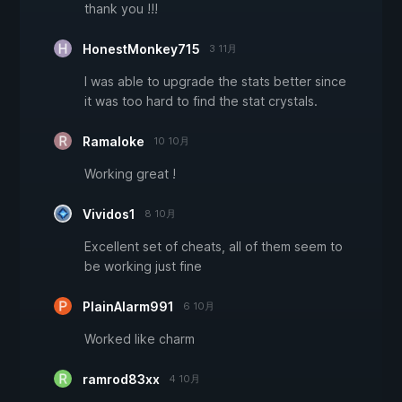
thank you !!!
HonestMonkey715
3 11月
I was able to upgrade the stats better since
it was too hard to find the stat crystals.
Ramaloke
10 10月
Working great !
Vividos1
8 10月
Excellent set of cheats, all of them seem to
be working just fine
PlainAlarm991
6 10月
Worked like charm
ramrod83xx
4 10月