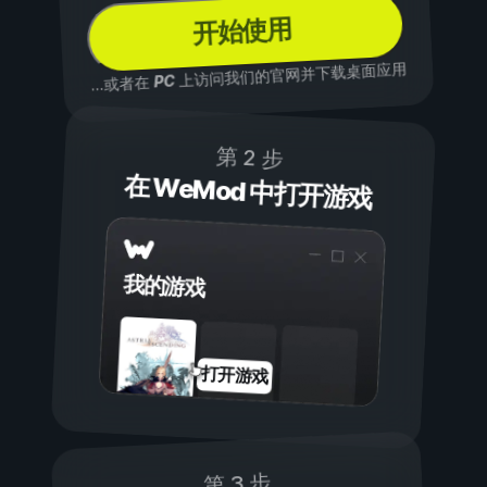
开始使用
上访问我们的官网并下载桌面应用
PC
...或者在
第 2 步
在 WeMod 中打开游戏
我的游戏
打开游戏
第 3 步