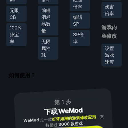
倍率
伤害
无限
编辑
倍率
CB
消耗
编辑
品数
SP
游戏内
100%
量
掉宝
SP倍
容修改
率
无限
率
属性
设置
球
游戏
速度
如何使用？
第 1 步
下载 WeMod
，支
好评如潮的游戏修改应用
是一款
WeMod
3000 款游戏
持超过