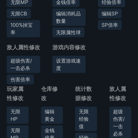
无限MP
金钱倍率
经验倍率
无限CB
编辑消耗品
编辑SP
数量
100%掉宝
SP倍率
率
无限属性球
敌人属性修改
游戏内容修改
超级伤害/
设置游戏速
一击必杀
度
伤害倍率
玩家属
仓库修
统计数
敌人属
性修改
改
据修改
性修改
无限
编辑
无限
超级
HP
黄金
经验
伤害/
值
一击
无限
金钱
必杀
MP
倍率
经验