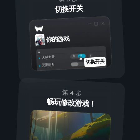
切换开关
你的游戏
开
关
无限血量
切换开关
无限耐力
第 4 步
畅玩修改游戏！