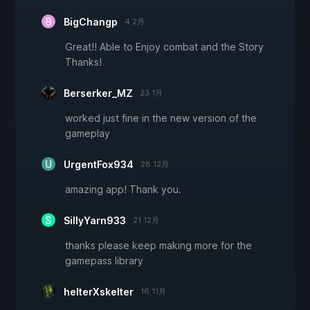
BigChangp
4 2月
Great!! Able to Enjoy combat and the Story
Thanks!
Berserker_MZ
23 1月
worked just fine in the new version of the
gameplay
UrgentFox934
28 12月
amazing app! Thank you.
SillyYarn933
21 12月
thanks please keep making more for the
gamepass library
helterXskelter
16 11月