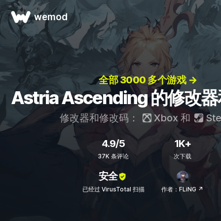
wemod
全部 3000 多个游戏 →
Astria Ascending 的修
修改器和修改码：
Xbox
和
St
4.9/5
1K+
37K 条评论
次下载
安全
已经过 VirusTotal 扫描
作者：FLiNG ↗