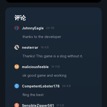
评论
JohnnyEagle
24 7月
thanks to the developer
neoterrar
16 6月
Thanks! This game is a slog without it.
maliciousfeeble
19 11月
ok good game and working
CompetentLobster178
29 6月
fling the best
SensibleZipper561
31 5月