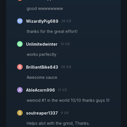
good wwwwwwww
WizardlyPig689
26 5月
thanks for the great effort!
Unlimitedwinter
10 5月
works perfectly
BrilliantBike843
29 4月
Awesome sauce
AbleAcorn996
21 2月
wemod #1 in the world 10/10 thanks guys !!!
soulreaper1337
9 2月
Helps alot with the grind, Thanks.