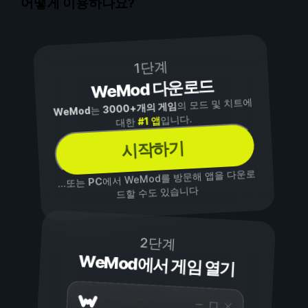
어떻게 이용하나요?
1단계
WeMod 다운로드
의 모드 및 치트에
3000+개의 게임
는
WeMod
입니다.
#1 앱
대한
시작하기
에서 WeMod를 방문해 앱을 다운로
PC
...또는
드할 수도 있습니다
2단계
WeMod에서 게임 열기