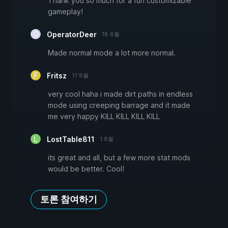
Thank you so much for a fun customizable
gameplay!
OperatorDeer
18 8월
Made normal mode a lot more normal.
Fritsz
17 8월
very cool haha i made dirt paths in endless
mode using creeping barrage and it made
me very happy KILL KILL KILL KILL
LostTable811
1 6월
its great and all, but a few more stat mods
would be better. Cool!
토론 참여하기