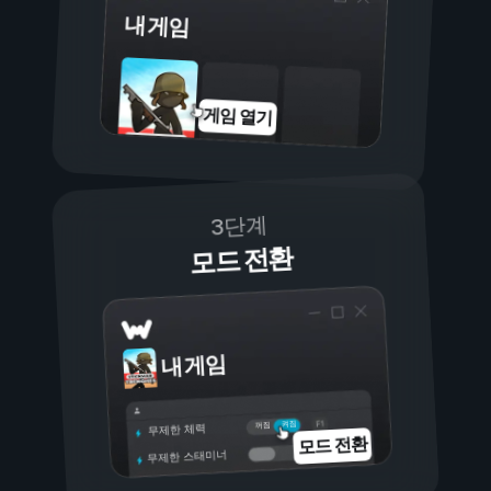
내 게임
게임 열기
3단계
모드 전환
내 게임
켜짐
꺼짐
무제한 체력
모드 전환
무제한 스태미너