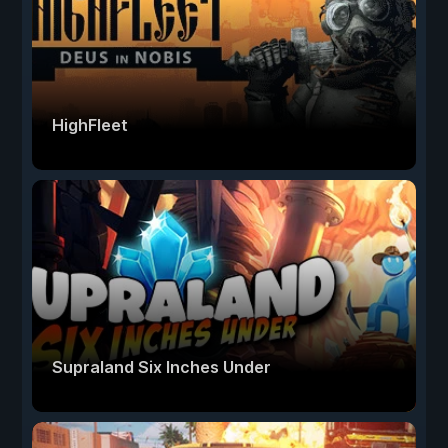
HighFleet
Supraland Six Inches Under