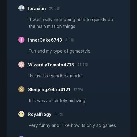
loraxian
28 5월
it was really nice being able to quickly do
the main mission things
InnerCake6743
3 4월
Fun and my type of gamestyle
WizardlyTomato4718
25 3월
its just like sandbox mode
SleepingZebra4121
13 3월
this was absolutely amazing
Royalfrogy
3 3월
very funny and i like how its only sp games