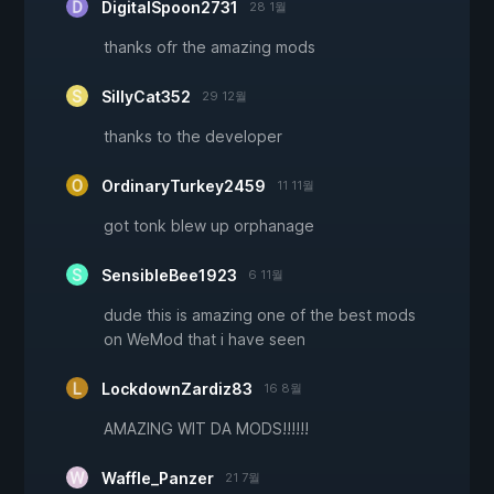
DigitalSpoon2731
28 1월
thanks ofr the amazing mods
SillyCat352
29 12월
thanks to the developer
OrdinaryTurkey2459
11 11월
got tonk blew up orphanage
SensibleBee1923
6 11월
dude this is amazing one of the best mods
on WeMod that i have seen
LockdownZardiz83
16 8월
AMAZING WIT DA MODS!!!!!!
Waffle_Panzer
21 7월