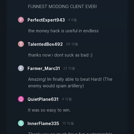
FUNNEST MODDING CLIENT EVER!
PerfectExpert943
4 6월
the money hack is useful in endless
TalentedBox492
28 12월
thanks now i dont suck as bad :)
Farmer_Marc31
22 12월
Amazing! Im finally able to beat Hard! (The
enemy would spam artillery)
QuietPlane631
4 12월
It was so easy to win.
InnerFlame335
13 10월