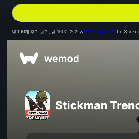
별 100개 추가 받기, 별 100개 제거 &
3개의 다른 모드
for
Stickm