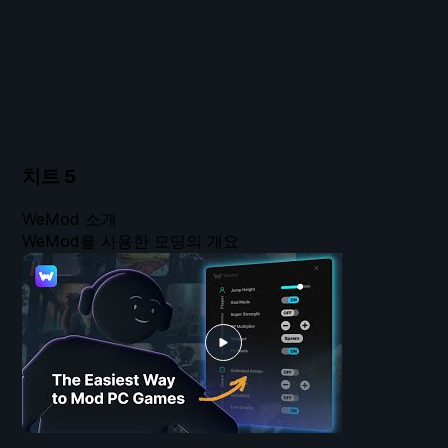
치트
5
WeMod 소개
WeMod를 사용한 모딩의 개요